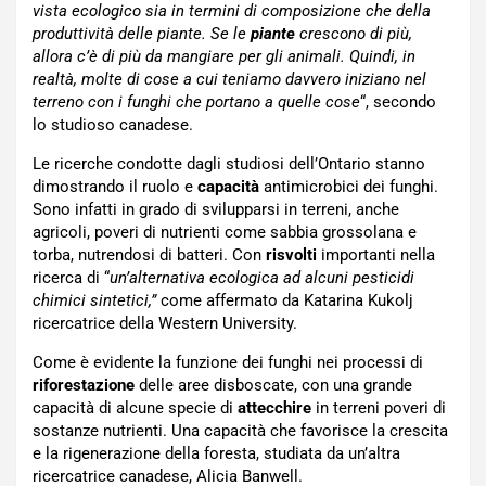
vista ecologico sia in termini di composizione che della
produttività delle piante.
Se le
piante
crescono di più,
allora c’è di più da mangiare per gli animali. Quindi, in
realtà, molte di cose a cui teniamo davvero iniziano nel
terreno con i funghi che portano a quelle cose
“, secondo
lo studioso canadese.
Le ricerche condotte dagli studiosi dell’Ontario stanno
dimostrando il ruolo e
capacità
antimicrobici dei funghi.
Sono infatti in grado di svilupparsi in terreni, anche
agricoli, poveri di nutrienti come sabbia grossolana e
torba, nutrendosi di batteri. Con
risvolti
importanti nella
ricerca di “
un’alternativa ecologica ad alcuni pesticidi
chimici sintetici,”
come affermato da Katarina Kukolj
ricercatrice della Western University.
Come è evidente la funzione dei funghi nei processi di
riforestazione
delle aree disboscate, con una grande
capacità di alcune specie di
attecchire
in terreni poveri di
sostanze nutrienti. Una capacità che favorisce la crescita
e la rigenerazione della foresta, studiata da un’altra
ricercatrice canadese, Alicia Banwell.