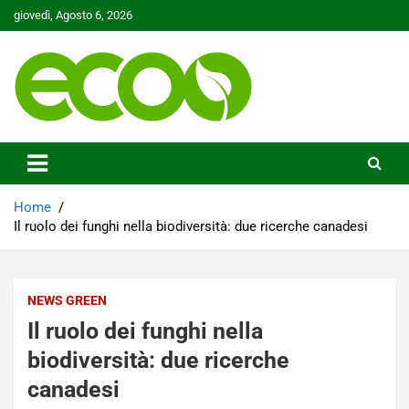
Skip
giovedì, Agosto 6, 2026
to
content
Tutelare il nostro Pianeta è la nostra priorità
Ecoo.it
Home
Il ruolo dei funghi nella biodiversità: due ricerche canadesi
NEWS GREEN
Il ruolo dei funghi nella
biodiversità: due ricerche
canadesi