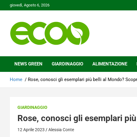
Skip
giovedì, Agosto 6, 2026
to
content
Tutelare il nostro Pianeta è la nostra priorità
Ecoo.it
NEWS GREEN
GIARDINAGGIO
ALIMENTAZIONE
Home
Rose, conosci gli esemplari più belli al Mondo? Scopri
GIARDINAGGIO
Rose, conosci gli esemplari più
12 Aprile 2023
Alessia Conte