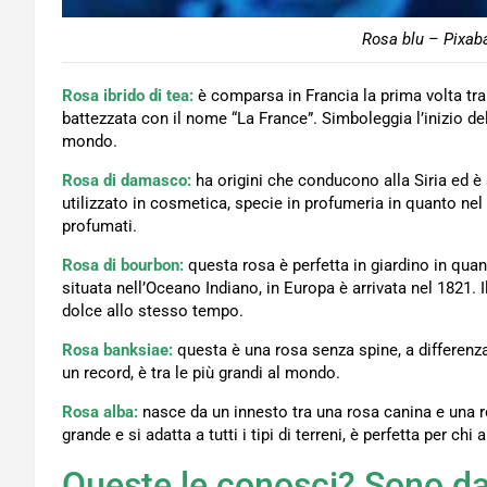
Rosa blu – Pixaba
Rosa ibrido di tea:
è comparsa in Francia la prima volta tra
battezzata con il nome “La France”. Simboleggia l’inizio del
mondo.
Rosa di damasco:
ha origini che conducono alla Siria ed è 
utilizzato in cosmetica, specie in profumeria in quanto nel 
profumati.
Rosa di bourbon:
questa rosa è perfetta in giardino in qua
situata nell’Oceano Indiano, in Europa è arrivata nel 1821. 
dolce allo stesso tempo.
Rosa banksiae:
questa è una rosa senza spine, a differenza
un record, è tra le più grandi al mondo.
Rosa alba:
nasce da un innesto tra una rosa canina e una 
grande e si adatta a tutti i tipi di terreni, è perfetta per ch
Queste le conosci? Sono da