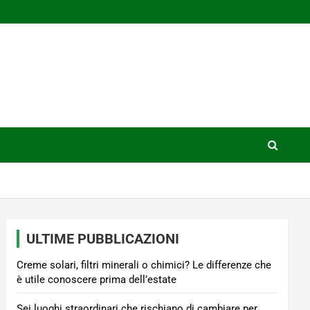
ULTIME PUBBLICAZIONI
Creme solari, filtri minerali o chimici? Le differenze che
è utile conoscere prima dell’estate
Sei luoghi straordinari che rischiano di cambiare per