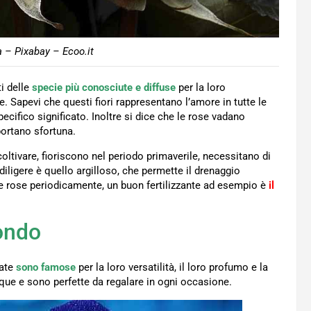
a – Pixabay – Ecoo.it
ti delle
specie più conosciute e diffuse
per la loro
e. Sapevi che questi fiori rappresentano l’amore in tutte le
cifico significato. Inoltre si dice che le rose vadano
portano sfortuna.
ltivare, fioriscono nel periodo primaverile, necessitano di
diligere è quello argilloso, che permette il drenaggio
 le rose periodicamente, un buon fertilizzante ad esempio è
il
mondo
nate
sono famose
per la loro versatilità, il loro profumo e la
que e sono perfette da regalare in ogni occasione.