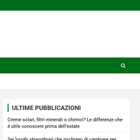
ULTIME PUBBLICAZIONI
Creme solari, filtri minerali o chimici? Le differenze che
è utile conoscere prima dell’estate
Sei luoghi straordinari che rischiano di cambiare per