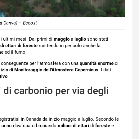
a Canva) – Ecoo.it
i ultimi mesi. Dai primi di
maggio
a
luglio
sono stati
 di ettari di foreste
mettendo in pericolo anche la
e ed il fumo.
e conseguenze per l’atmosfera con una
quantità
enorme
di
izio di Monitoraggio dell’Atmosfera Copernicus
. I dati
tivo
.
 di carbonio per via degli
egistratisi in Canada da inizio maggio a luglio. Secondo le
e hanno divampato bruciando
milioni di ettari
di
foreste
e