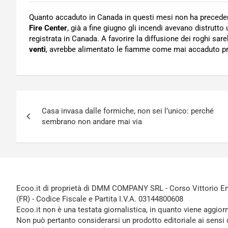
Quanto accaduto in Canada in questi mesi non ha preceden
Fire Center
, già a fine giugno gli incendi avevano distrutt
registrata in Canada. A favorire la diffusione dei roghi sar
venti
, avrebbe alimentato le fiamme come mai accaduto p
Navigazione
Casa invasa dalle formiche, non sei l’unico: perché
articoli
sembrano non andare mai via
Ecoo.it di proprietà di DMM COMPANY SRL - Corso Vittorio Ema
(FR) - Codice Fiscale e Partita I.V.A. 03144800608
Ecoo.it non è una testata giornalistica, in quanto viene aggior
Non può pertanto considerarsi un prodotto editoriale ai sensi 