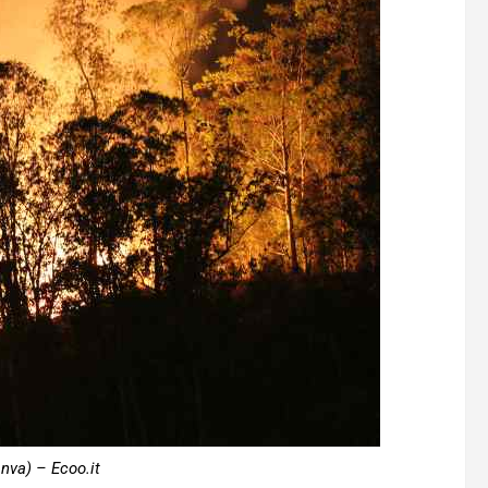
nva) – Ecoo.it