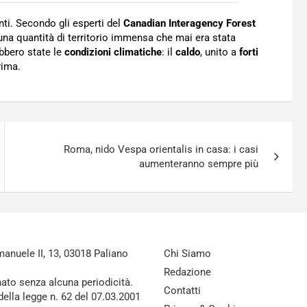
ti. Secondo gli esperti del
Canadian Interagency Forest
o una quantità di territorio immensa che mai era stata
ebbero state le
condizioni climatiche
: il
caldo
, unito a
forti
rima.
Roma, nido Vespa orientalis in casa: i casi
aumenteranno sempre più
nuele II, 13, 03018 Paliano
Chi Siamo
Redazione
nato senza alcuna periodicità.
Contatti
della legge n. 62 del 07.03.2001