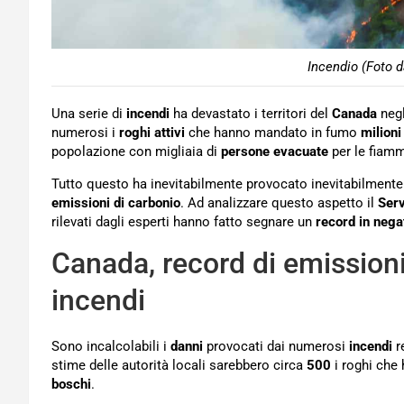
Incendio (Foto d
Una serie di
incendi
ha devastato i territori del
Canada
negl
numerosi i
roghi attivi
che hanno mandato in fumo
milioni
popolazione con migliaia di
persone
evacuate
per le fiamm
Tutto questo ha inevitabilmente provocato inevitabilment
emissioni di carbonio
. Ad analizzare questo aspetto il
Serv
rilevati dagli esperti hanno fatto segnare un
record in nega
Canada, record di emissioni
incendi
Sono incalcolabili i
danni
provocati dai numerosi
incendi
r
stime delle autorità locali sarebbero circa
500
i roghi ch
boschi
.