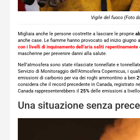
Vigile del fuoco (Foto d
Migliaia anche le persone costrette a lasciare le proprie
ab
anche case. Le fiamme hanno provocato ad inizio giugno a
con i livelli di inquinamento dell’aria saliti repentinamente
mascherine per prevenire danni alla salute.
Nell’atmosfera sono state rilasciate tonnellate e tonnellat
Servizio di Monitoraggio dell’Atmosfera Copernicus, i qual
emissioni di carbonio per via dei roghi ammontino a ben
2
considera che il record precedente in Canada, registrato n
Canada rappresenterebbero il
25%
delle emissioni a livello
Una situazione senza prece