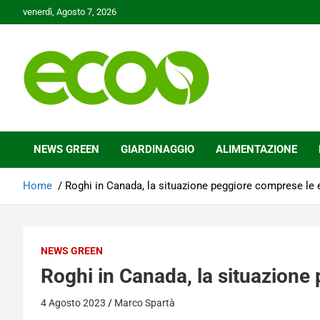
Skip
venerdì, Agosto 7, 2026
to
content
Tutelare il nostro Pianeta è la nostra priorità
Ecoo.it
NEWS GREEN
GIARDINAGGIO
ALIMENTAZIONE
Home
Roghi in Canada, la situazione peggiore comprese le
NEWS GREEN
Roghi in Canada, la situazione
4 Agosto 2023
Marco Spartà