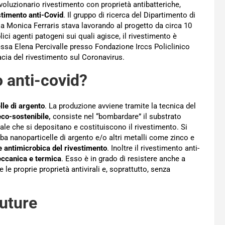
ivoluzionario rivestimento con proprietà antibatteriche,
stimento anti-Covid
. Il gruppo di ricerca del Dipartimento di
a Monica Ferraris stava lavorando al progetto da circa 10
ici agenti patogeni sui quali agisce, il rivestimento è
essa Elena Percivalle presso Fondazione Irccs Policlinico
cacia del rivestimento sul Coronavirus.
o anti-covid?
lle di argento
. La produzione avviene tramite la tecnica del
co-sostenibile,
consiste nel “bombardare” il substrato
iale che si depositano e costituiscono il rivestimento. Si
oba nanoparticelle di argento e/o altri metalli come zinco e
ne antimicrobica del rivestimento
. Inoltre il rivestimento anti-
eccanica e termica
. Esso è in grado di resistere anche a
le proprie proprietà antivirali e, soprattutto, senza
future