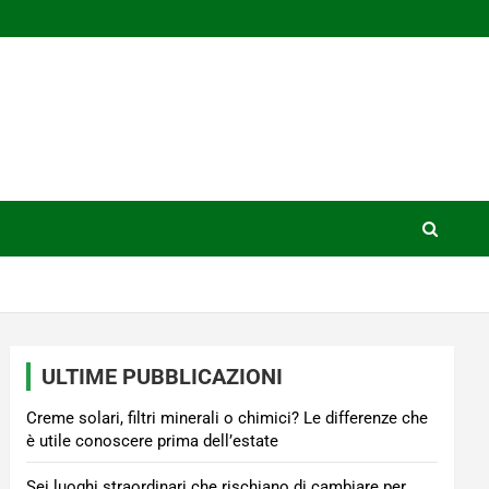
ULTIME PUBBLICAZIONI
Creme solari, filtri minerali o chimici? Le differenze che
è utile conoscere prima dell’estate
Sei luoghi straordinari che rischiano di cambiare per