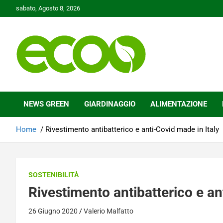
Skip
sabato, Agosto 8, 2026
to
content
Tutelare il nostro Pianeta è la nostra priorità
Ecoo.it
NEWS GREEN
GIARDINAGGIO
ALIMENTAZIONE
Home
Rivestimento antibatterico e anti-Covid made in Italy
SOSTENIBILITÀ
Rivestimento antibatterico e an
26 Giugno 2020
Valerio Malfatto