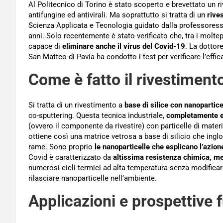
Al Politecnico di Torino è stato scoperto e brevettato un r
antifungine ed antivirali. Ma soprattutto si tratta di un
rive
Scienza Applicata e Tecnologia guidato dalla professoress
anni. Solo recentemente è stato verificato che, tra i moltepl
capace di
eliminare anche il virus del Covid-19
. La dottor
San Matteo di Pavia ha condotto i test per verificare l’effi
Come è fatto il rivestiment
Si tratta di un rivestimento a
base di silice con nanopartice
co-sputtering. Questa tecnica industriale,
completamente e
(ovvero il componente da rivestire) con particelle di mater
ottiene così una matrice vetrosa a base di silicio che ingl
rame. Sono proprio
le nanoparticelle che esplicano l’azio
Covid è caratterizzato da
altissima resistenza chimica, m
numerosi cicli termici ad alta temperatura senza modificare 
rilasciare nanoparticelle nell’ambiente.
Applicazioni e prospettive 