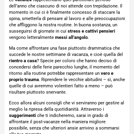
dell’anno che ciascuno di noi attende con trepidazione. Il
momento in cui ci è finalmente concesso di staccare la
spina, smetterla di pensare al lavoro e alle preoccupazioni
che affliggono la nostra routine. In buona sostanza, un
susseguirsi di giornate in cui
stress e cattivi pensieri
vengono letteralmente
messi all’angolo
.
Ma come affrontare una fase piuttosto drammatica che
succede le nostre settimane di vacanza, e cioè quella del
rientro a casa
? Specie per coloro che hanno deciso di
concedersi delle ferie parecchio lunghe, il momento del
ritorno alla routine potrebbe rappresentare un
vero e
proprio trauma
. Riprendere le vecchie abitudini – sì, anche
quelle di cui avremmo volentieri fatto a meno – può
risultare piuttosto snervante.
Ecco allora alcuni consigli che vi serviranno per gestire al
meglio la ripresa della quotidianità. Attraverso i
suggerimenti
che ti indicheremo, sarai in grado di
affrontare il post-vacanze nella maniera migliore
possibile, senza che ulteriori ansie arrivino a sommarsi