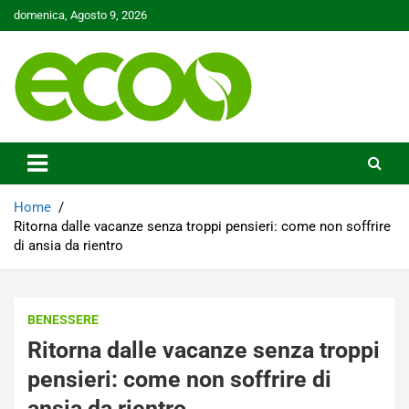
Skip
domenica, Agosto 9, 2026
to
content
Tutelare il nostro Pianeta è la nostra priorità
Ecoo.it
Home
Ritorna dalle vacanze senza troppi pensieri: come non soffrire
di ansia da rientro
BENESSERE
Ritorna dalle vacanze senza troppi
pensieri: come non soffrire di
ansia da rientro