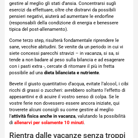
gestire al meglio gli stati d’ansia. Concentrarsi sugli
esercizi da effettuare, oltre che distrarvi da possibili
pensieri negativi, aiuterà ad aumentare le endorfine
(responsabili della condizione di energia e benessere
tipica del post-allenamento).
Come terzo step, risulterà fondamentale riprendere le
sane, vecchie abitudini. Se venite da un periodo in cui vi
siete concessi parecchi stravizi – in vacanza, si sa, si
tende a non badare al peso sulla bilancia e ad esagerare
con i pasti extra -, cercate di ritornare il più in fretta
possibile ad una
dieta
bilanciata e nutriente
.
Bevete il giusto quantitativo d’acqua, evitate l’alcool, i cibi
ricchi di grassi o zuccheri: avrebbero soltanto l’effetto di
appesantirvi e di acuire il vostro senso di colpa. Se le
vostre ferie non dovessero essere ancora iniziate, qui
troverete alcuni consigli su come gestire al meglio
l’
attività fisica anche in vacanza
, valutando la possibilità
di
allenarvi per solamente 10 minuti
.
Rientra dalle vacanze senza troppi