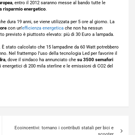
uropea
, entro il 2012 saranno messe al bando tutte le
a risparmio energetico
.
 dura 19 anni, se viene utilizzata per 5 ore al giorno. La
 ore
con un’
efficienza energetica
che non ha nessun
o previsto è piuttosto elevato: più di 30 Euro a lampada.
da. È stato calcolato che 15 lampadine da 60 Watt potrebbero
nno. Nel frattempo l’uso della tecnologia Led per favorire il
dra
, dove il sindaco ha annunciato che
su 3500 semafori
i energetici di 200 mila sterline e le emissioni di CO2 del
Ecoincentivi: tornano i contributi statali per bici e
scooter