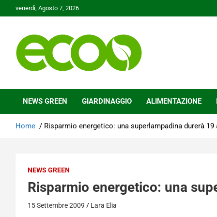
Skip
venerdì, Agosto 7, 2026
to
content
Tutelare il nostro Pianeta è la nostra priorità
Ecoo.it
NEWS GREEN
GIARDINAGGIO
ALIMENTAZIONE
Home
Risparmio energetico: una superlampadina durerà 19 
NEWS GREEN
Risparmio energetico: una sup
15 Settembre 2009
Lara Elia