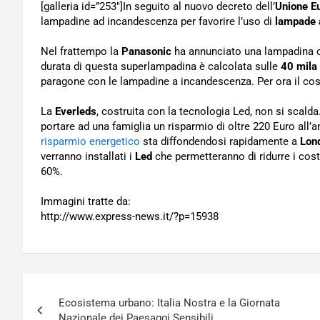
[galleria id=”253″]In seguito al nuovo decreto dell’
Unione E
lampadine ad incandescenza per favorire l’uso di
lampade 
Nel frattempo la
Panasonic
ha annunciato una lampadina che
durata di questa superlampadina è calcolata sulle
40 mila
paragone con le lampadine a incandescenza. Per ora il cost
La
Everleds
, costruita con la tecnologia Led, non si scal
portare ad una famiglia un risparmio di oltre 220 Euro all’a
risparmio energetico
sta diffondendosi rapidamente a
Lon
verranno installati i
Led
che permetteranno di ridurre i cost
60%.
Immagini tratte da:
http://www.express-news.it/?p=15938
Navigazione
Ecosistema urbano: Italia Nostra e la Giornata
articoli
Nazionale dei Paesaggi Sensibili