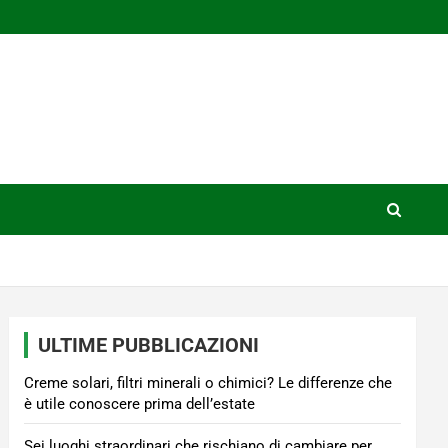
ULTIME PUBBLICAZIONI
Creme solari, filtri minerali o chimici? Le differenze che
è utile conoscere prima dell’estate
Sei luoghi straordinari che rischiano di cambiare per