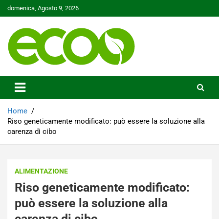
Skip
domenica, Agosto 9, 2026
to
content
Tutelare il nostro Pianeta è la nostra priorità
Ecoo.it
Home
Riso geneticamente modificato: può essere la soluzione alla
carenza di cibo
ALIMENTAZIONE
Riso geneticamente modificato:
può essere la soluzione alla
carenza di cibo