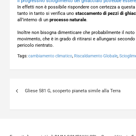
Il progressivo scioglimento del ghiacciaio potrebbe esser
In effetti non è possibile rispondere con certezza a questa
tanto in tanto si verifica uno
staccamento di pezzi di ghiac
all’interno di un
processo naturale
.
Inoltre non bisogna dimenticare che probabilmente il noto
movimento, che è in grado di ritirarsi e allungarsi second
pericolo rientrato.
Tags:
cambiamento climatico
,
Riscaldamento Globale
,
Scioglim
Navigazione
Gliese 581 G, scoperto pianeta simile alla Terra
articoli