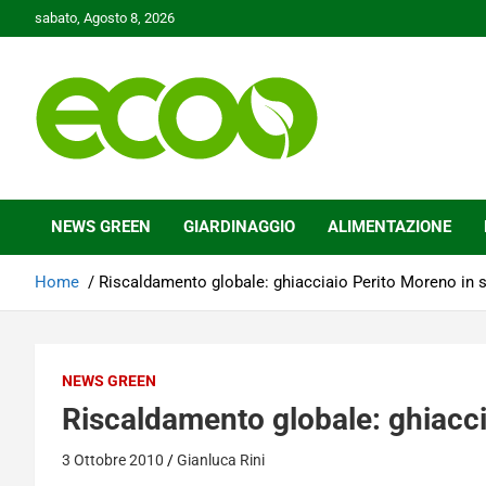
Skip
sabato, Agosto 8, 2026
to
content
Tutelare il nostro Pianeta è la nostra priorità
Ecoo.it
NEWS GREEN
GIARDINAGGIO
ALIMENTAZIONE
Home
Riscaldamento globale: ghiacciaio Perito Moreno in 
NEWS GREEN
Riscaldamento globale: ghiacci
3 Ottobre 2010
Gianluca Rini