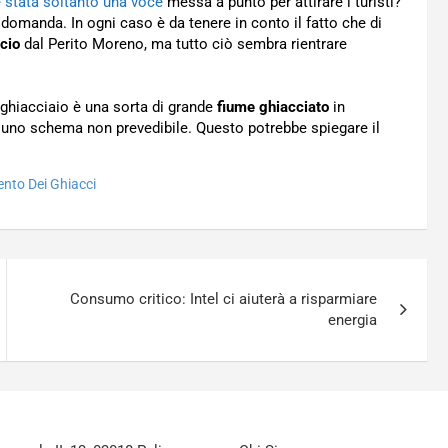
e stata soltanto una voce
messa a punto per attirare i turisti?
 domanda. In ogni caso è da tenere in conto il fatto che di
cio
dal Perito Moreno, ma tutto ciò sembra rientrare
 ghiacciaio è una sorta di grande
fiume ghiacciato
in
o uno schema non prevedibile. Questo potrebbe spiegare il
ento Dei Ghiacci
Consumo critico: Intel ci aiuterà a risparmiare
energia