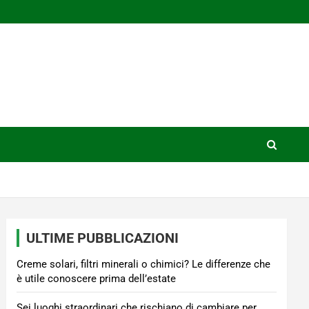
ULTIME PUBBLICAZIONI
Creme solari, filtri minerali o chimici? Le differenze che
è utile conoscere prima dell’estate
Sei luoghi straordinari che rischiano di cambiare per