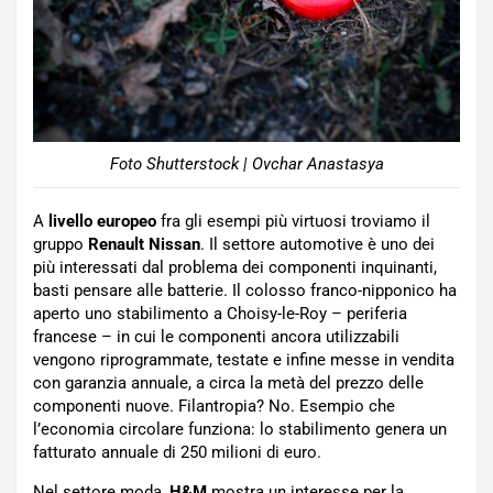
Foto Shutterstock | Ovchar Anastasya
A
livello europeo
fra gli esempi più virtuosi troviamo il
gruppo
Renault Nissan
. Il settore automotive è uno dei
più interessati dal problema dei componenti inquinanti,
basti pensare alle batterie. Il colosso franco-nipponico ha
aperto uno stabilimento a Choisy-le-Roy – periferia
francese – in cui le componenti ancora utilizzabili
vengono riprogrammate, testate e infine messe in vendita
con garanzia annuale, a circa la metà del prezzo delle
componenti nuove. Filantropia? No. Esempio che
l’economia circolare funziona: lo stabilimento genera un
fatturato annuale di 250 milioni di euro.
Nel settore moda,
H&M
mostra un interesse per la