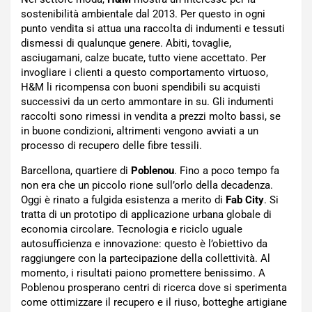
sostenibilità ambientale dal 2013. Per questo in ogni
punto vendita si attua una raccolta di indumenti e tessuti
dismessi di qualunque genere. Abiti, tovaglie,
asciugamani, calze bucate, tutto viene accettato. Per
invogliare i clienti a questo comportamento virtuoso,
H&M li ricompensa con buoni spendibili su acquisti
successivi da un certo ammontare in su. Gli indumenti
raccolti sono rimessi in vendita a prezzi molto bassi, se
in buone condizioni, altrimenti vengono avviati a un
processo di recupero delle fibre tessili.
Barcellona, quartiere di
Poblenou
. Fino a poco tempo fa
non era che un piccolo rione sull’orlo della decadenza.
Oggi è rinato a fulgida esistenza a merito di
Fab City
. Si
tratta di un prototipo di applicazione urbana globale di
economia circolare. Tecnologia e riciclo uguale
autosufficienza e innovazione: questo è l’obiettivo da
raggiungere con la partecipazione della collettività. Al
momento, i risultati paiono promettere benissimo. A
Poblenou prosperano centri di ricerca dove si sperimenta
come ottimizzare il recupero e il riuso, botteghe artigiane