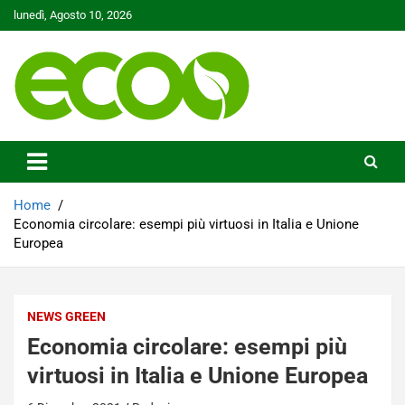
Skip
lunedì, Agosto 10, 2026
to
content
Tutelare il nostro Pianeta è la nostra priorità
Ecoo.it
Home
Economia circolare: esempi più virtuosi in Italia e Unione
Europea
NEWS GREEN
Economia circolare: esempi più
virtuosi in Italia e Unione Europea