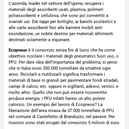
L’azienda, leader nel settore dell’igiene, recupera i
materiali degli assorbenti usati, plastica, polimeri
poliassorbenti e cellulosa, che sono poi convertiti a
svariati usi. Dai tappi per bottiglie, ai banchi scolastici e
alle carte assorbenti fino alle barriere mobili anti-
esondazione, un nobile destino per materiali altrimenti
destinati solamente a inquinare.
Ecopneus
è il consorzio senza fini di lucro che ha come
obiettivo riciclare i materiali degli pneumatici fuori uso, o
PFU. Per dare idea dell’importanza del problema, si pensi
che in Italia sono 350.000 tonnellate da smaltire ogni
anno. Riciclarli e riutilizzarli significa trasformare i
materiali di base in granuli per pavimentare fondi stradali,
campi di calcio, etc. oppure in sigillanti, adesivi, vernici, e
molto altro. Quello che non può essere riconvertito
produce energia: i PFU infatti hanno un alto potere
calorico. Un esempio del lavoro di Ecopneus? La
liberazione dell’area invasa da 37.000 tonnellate di PFU
nel comune di Castelletto di Branduzzo, nel pavese. Per
riuscirci sono stati erogati dal consorzio 5 milioni di euro.