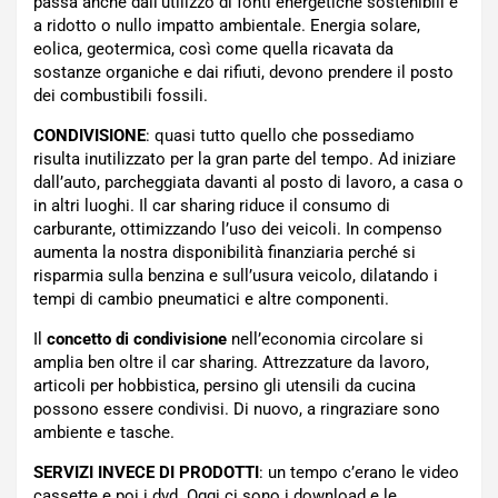
passa anche dall’utilizzo di fonti energetiche sostenibili e
a ridotto o nullo impatto ambientale. Energia solare,
eolica, geotermica, così come quella ricavata da
sostanze organiche e dai rifiuti, devono prendere il posto
dei combustibili fossili.
CONDIVISIONE
: quasi tutto quello che possediamo
risulta inutilizzato per la gran parte del tempo. Ad iniziare
dall’auto, parcheggiata davanti al posto di lavoro, a casa o
in altri luoghi. Il car sharing riduce il consumo di
carburante, ottimizzando l’uso dei veicoli. In compenso
aumenta la nostra disponibilità finanziaria perché si
risparmia sulla benzina e sull’usura veicolo, dilatando i
tempi di cambio pneumatici e altre componenti.
Il
concetto di condivisione
nell’economia circolare si
amplia ben oltre il car sharing. Attrezzature da lavoro,
articoli per hobbistica, persino gli utensili da cucina
possono essere condivisi. Di nuovo, a ringraziare sono
ambiente e tasche.
SERVIZI INVECE DI PRODOTTI
: un tempo c’erano le video
cassette e poi i dvd. Oggi ci sono i download e le