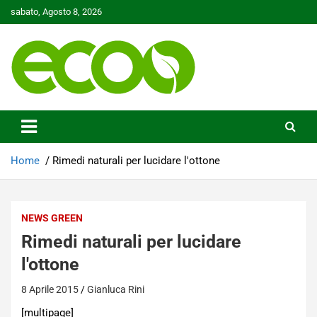
Skip
sabato, Agosto 8, 2026
to
content
Tutelare il nostro Pianeta è la nostra priorità
Ecoo.it
Home
Rimedi naturali per lucidare l'ottone
NEWS GREEN
Rimedi naturali per lucidare
l'ottone
8 Aprile 2015
Gianluca Rini
[multipage]