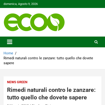
Skip
domenica, Agosto 9, 2026
to
content
Tutelare il nostro Pianeta è la nostra priorità
Ecoo.it
Home
Rimedi naturali contro le zanzare: tutto quello che dovete
sapere
NEWS GREEN
Rimedi naturali contro le zanzare:
tutto quello che dovete sapere