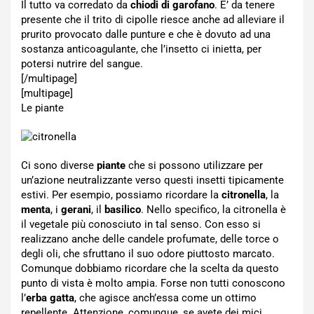
Il tutto va corredato da
chiodi di garofano
. E’ da tenere
presente che il trito di cipolle riesce anche ad alleviare il
prurito provocato dalle punture e che è dovuto ad una
sostanza anticoagulante, che l’insetto ci inietta, per
potersi nutrire del sangue.
[/multipage]
[multipage]
Le piante
Ci sono diverse
piante
che si possono utilizzare per
un’azione neutralizzante verso questi insetti tipicamente
estivi. Per esempio, possiamo ricordare la
citronella
, la
menta
, i
gerani
, il
basilico
. Nello specifico, la citronella è
il vegetale più conosciuto in tal senso. Con esso si
realizzano anche delle candele profumate, delle torce o
degli oli, che sfruttano il suo odore piuttosto marcato.
Comunque dobbiamo ricordare che la scelta da questo
punto di vista è molto ampia. Forse non tutti conoscono
l’
erba gatta
, che agisce anch’essa come un ottimo
repellente. Attenzione, comunque, se avete dei mici,