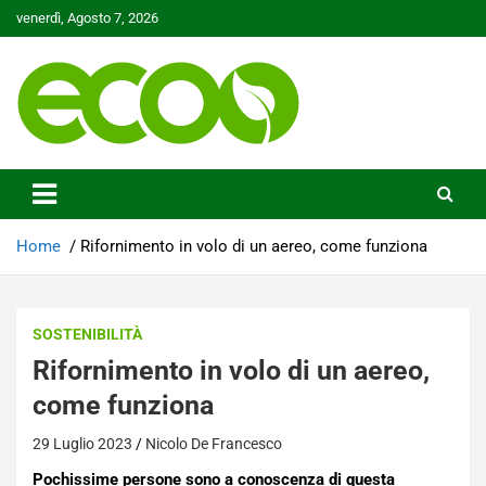
Skip
venerdì, Agosto 7, 2026
to
content
Tutelare il nostro Pianeta è la nostra priorità
Ecoo.it
Home
Rifornimento in volo di un aereo, come funziona
SOSTENIBILITÀ
Rifornimento in volo di un aereo,
come funziona
29 Luglio 2023
Nicolo De Francesco
Pochissime persone sono a conoscenza di questa