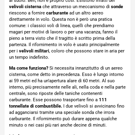
al suolo. Beh, non è proprio così. Esistono infatti dei
velivoli cisterna
che attraverso un meccanismo di
sonde
riescono a fornire
carburante
ad un altro aereo
direttamente in volo. Questa non è però una pratica
comune: i classici voli di linea, quelli che prendiamo
magari per motivi di lavoro o per una vacanza, fanno il
pieno a terra visto che il tragitto è scritto prima della
partenza. Il rifornimento in volo è usato principalmente
per i
velivoli militari
, coloro che possono stare in aria per
un tempo indefinito.
Ma come funziona?
Si necessita innanzitutto di un aereo
cisterna, come detto in precedenza. Esso è lungo intorno
ai 59 metri ed ha un’apertura alare di 60 metri. Al suo
interno, più precisamente nelle ali, nella coda e nella parte
centrale, sono riposte delle taniche contenenti
carburante. Esse possono trasportare fino a
111
tonnellate di combustibile.
I due velivoli si avvicinano fino
ad agganciarsi tramite una speciale sonda che irrora
carburante. Il rifornimento può durare appena qualche
minuto o nei casi più rari anche decine di minuti.