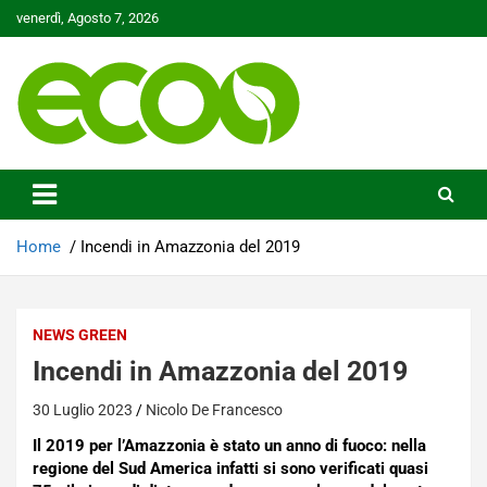
Skip
venerdì, Agosto 7, 2026
to
content
Tutelare il nostro Pianeta è la nostra priorità
Ecoo.it
Home
Incendi in Amazzonia del 2019
NEWS GREEN
Incendi in Amazzonia del 2019
30 Luglio 2023
Nicolo De Francesco
Il 2019 per l’Amazzonia è stato un anno di fuoco: nella
regione del Sud America infatti si sono verificati quasi