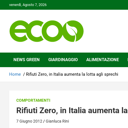
Skip
venerdì, Agosto 7, 2026
to
content
Tutelare il nostro Pianeta è la nostra priorità
Ecoo.it
NEWS GREEN
GIARDINAGGIO
ALIMENTAZIONE
Home
Rifiuti Zero, in Italia aumenta la lotta agli sprechi
COMPORTAMENTI
Rifiuti Zero, in Italia aumenta la
7 Giugno 2012
Gianluca Rini