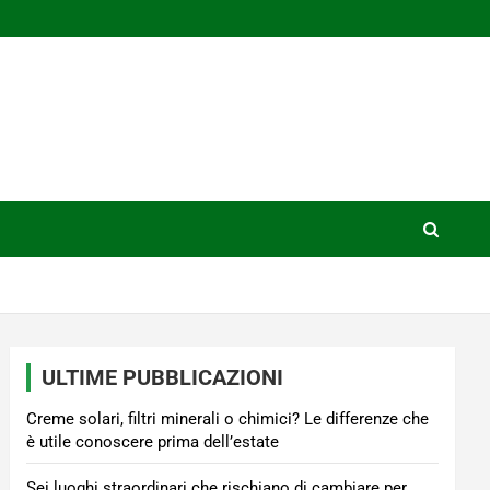
ULTIME PUBBLICAZIONI
Creme solari, filtri minerali o chimici? Le differenze che
è utile conoscere prima dell’estate
Sei luoghi straordinari che rischiano di cambiare per