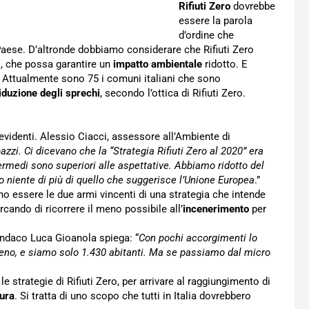
Rifiuti Zero
dovrebbe
essere la parola
d’ordine che
aese. D’altronde dobbiamo considerare che Rifiuti Zero
i
, che possa garantire un
impatto ambientale
ridotto. E
. Attualmente sono 75 i comuni italiani che sono
iduzione degli sprechi
, secondo l’ottica di Rifiuti Zero.
o evidenti. Alessio Ciacci, assessore all’Ambiente di
azzi. Ci dicevano che la “Strategia Rifiuti Zero al 2020” era
ntermedi sono superiori alle aspettative. Abbiamo ridotto del
o niente di più di quello che suggerisce l’Unione Europea
.”
 essere le due armi vincenti di una strategia che intende
rcando di ricorrere il meno possibile all’
incenerimento
per
sindaco Luca Gioanola spiega: “
Con pochi accorgimenti lo
meno, e siamo solo 1.430 abitanti. Ma se passiamo dal micro
e strategie di Rifiuti Zero, per arrivare al raggiungimento di
tura
. Si tratta di uno scopo che tutti in Italia dovrebbero