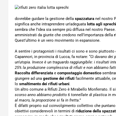
dovrebbe guidare la gestione della
spazzatura
nel nostro P
significa anche intraprendere un’adeguata
lotta agli sprech
sembra che l’idea sia sempre più diffusa nel nostro Paese
amministrati da giunte che credono nell’importanza della
r
Quest’ultimo è un vero movimento in espansione.
A sentire i protagonisti i risultati ci sono e sono piuttost
Capannori, in provincia di Lucca, fa notare: “
Ci davano dei p
un’utopia. Invece è un traguardo raggiungibile: i risultati i
25% la produzione complessiva di rifiuti e non abbiamo fatt
Raccolta differenziata
e
compostaggio domestico
sembrano
giungere ad una
gestione dei rifiuti
facilmente attuabile, ce
lo
smaltimento dei rifiuti urbani
.
Un altro comune a Rifiuti Zero è Mirabello Monferrato. Il 
scorso anno abbiamo prodotto 6 tonnellate di plastica in 
al macro, la proporzione si fa in fretta
.”
È difatti proprio sul coinvolgimento collettivo che puntano l
obiettivi considerevoli in termini di
riduzione della spazza