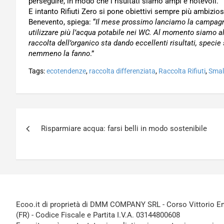
perseguire, in modo che i risultati siamo ampi e notevoli.
E intanto Rifiuti Zero si pone obiettivi sempre più ambizios
Benevento, spiega: “
Il mese prossimo lanciamo la campagna
utilizzare più l’acqua potabile nei WC. Al momento siamo al 
raccolta dell’organico sta dando eccellenti risultati, spec
nemmeno la fanno
.”
Tags:
ecotendenze
,
raccolta differenziata
,
Raccolta Rifiuti
,
Smal
Navigazione
Risparmiare acqua: farsi belli in modo sostenibile
articoli
Ecoo.it di proprietà di DMM COMPANY SRL - Corso Vittorio Ema
(FR) - Codice Fiscale e Partita I.V.A. 03144800608