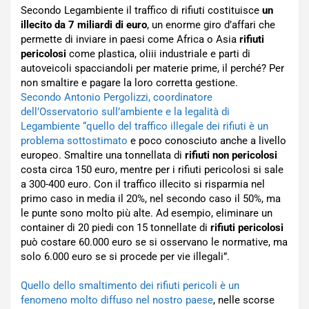
Secondo Legambiente il traffico di rifiuti costituisce
un
illecito da 7 miliardi di euro
, un enorme giro d’affari che
permette di inviare in paesi come Africa o Asia
rifiuti
pericolosi
come plastica, oliii industriale e parti di
autoveicoli spacciandoli per materie prime, il perché? Per
non smaltire e pagare la loro corretta gestione.
Secondo Antonio Pergolizzi, coordinatore
dell’Osservatorio sull’ambiente e la legalità di
Legambiente “quello del traffico illegale dei rifiuti è un
problema sottostimato
e poco conosciuto anche a livello
europeo. Smaltire una tonnellata di
rifiuti non pericolosi
costa circa 150 euro, mentre per i rifiuti pericolosi si sale
a 300-400 euro. Con il traffico illecito si risparmia nel
primo caso in media il 20%, nel secondo caso il 50%, ma
le punte sono molto più alte. Ad esempio, eliminare un
container di 20 piedi con 15 tonnellate di
rifiuti pericolosi
può costare 60.000 euro se si osservano le normative, ma
solo 6.000 euro se si procede per vie illegali”.
Quello dello smaltimento dei rifiuti pericoli è un
fenomeno molto diffuso nel nostro paese
, nelle scorse