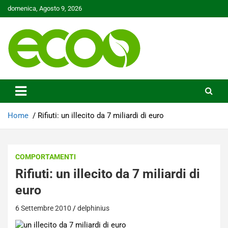
Skip
domenica, Agosto 9, 2026
to
content
Tutelare il nostro Pianeta è la nostra priorità
Ecoo.it
Home
Rifiuti: un illecito da 7 miliardi di euro
COMPORTAMENTI
Rifiuti: un illecito da 7 miliardi di
euro
6 Settembre 2010
delphinius