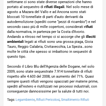
settimane ci sono state diverse operazioni che hanno
portato al sequestro di
rifiuti illegali
. Nel solo mese di
agosto a Mazara del Vallo e ad Ancona sono stati
bloccati 10 tonnellate di parti d’auto derivanti da
autodemolizione (spediti come “pezzi di ricambio”) e nel
secondo caso più di mille copertoni, considerati
rifiuti
dalla normativa, in partenza per la Costa d’Avorio.
Andando a ritroso nel tempo ci si accorge che gli
illeciti
ambientali
legati ai rifiuti sono una grossa piaga, Gioia
Tauro, Reggio Calabria, Civitavecchia, La Spezia…sono
molte le città che spesso si imbattono in sequestri di
questo tipo.
Secondo il Libro Blu dell’Agenzia delle Dogane, nel solo
2009, sono state sequestrate 7.914 tonnellate di rifiuti
rispetto alle 4.603 del 2008, un aumento del 71%. Quasi
sempre questi rifiuti vengono spacciati per materie prime,
spediti all’estero e riutilizzati nei processi industriali, con
conseguenze dannosissime per la salute di tutti noi.
Tags:
Legambiente
,
Rifiuti Pericolosi
,
Smaltimento Rifiuti