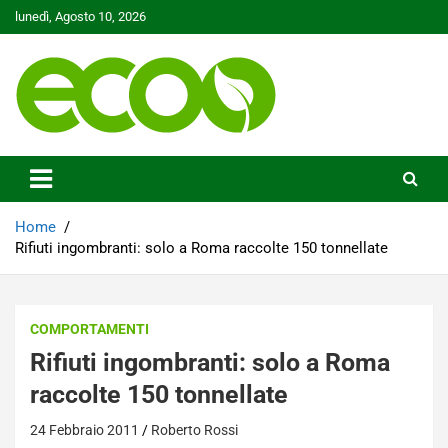
Skip
lunedì, Agosto 10, 2026
to
content
Tutelare il nostro Pianeta è la nostra priorità
Ecoo.it
Home
Rifiuti ingombranti: solo a Roma raccolte 150 tonnellate
COMPORTAMENTI
Rifiuti ingombranti: solo a Roma
raccolte 150 tonnellate
24 Febbraio 2011
Roberto Rossi