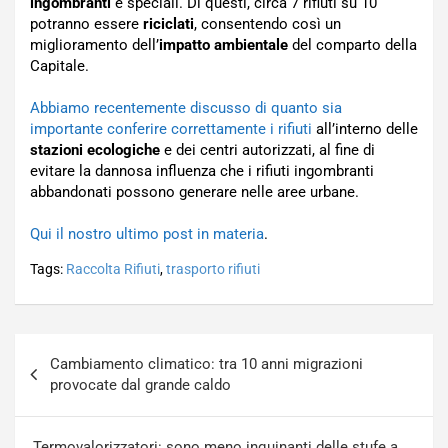
ingombranti
e speciali. Di questi, circa 7 rifiuti su 10
potranno essere
riciclati
, consentendo così un
miglioramento dell’
impatto ambientale
del comparto della
Capitale.
Abbiamo recentemente discusso di quanto sia
importante conferire correttamente i rifiuti
all’interno delle
stazioni ecologiche
e dei centri autorizzati, al fine di
evitare la dannosa influenza che i rifiuti ingombranti
abbandonati possono generare nelle aree urbane.
Qui il nostro ultimo post in materia
.
Tags:
Raccolta Rifiuti
,
trasporto rifiuti
Navigazione
Cambiamento climatico: tra 10 anni migrazioni
articoli
provocate dal grande caldo
Termovalorizzatori: sono meno inquinanti delle stufe a