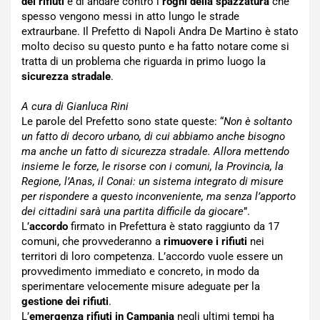
dei rifiuti
e di andare contro i
roghi della spazzatura
che
spesso vengono messi in atto lungo le strade
extraurbane. Il Prefetto di Napoli Andra De Martino è stato
molto deciso su questo punto e ha fatto notare come si
tratta di un problema che riguarda in primo luogo la
sicurezza stradale
.
A cura di Gianluca Rini
Le parole del Prefetto sono state queste: “
Non è soltanto
un fatto di decoro urbano, di cui abbiamo anche bisogno
ma anche un fatto di sicurezza stradale. Allora mettendo
insieme le forze, le risorse con i comuni, la Provincia, la
Regione, l’Anas, il Conai: un sistema integrato di misure
per rispondere a questo inconveniente, ma senza l’apporto
dei cittadini sarà una partita difficile da giocare
”.
L’
accordo
firmato in Prefettura è stato raggiunto da 17
comuni, che provvederanno a
rimuovere i rifiuti
nei
territori di loro competenza. L’accordo vuole essere un
provvedimento immediato e concreto, in modo da
sperimentare velocemente misure adeguate per la
gestione dei rifiuti
.
L’
emergenza rifiuti in Campania
negli ultimi tempi ha