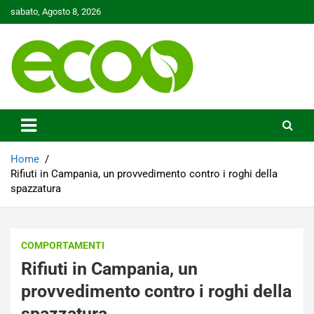
Skip
sabato, Agosto 8, 2026
to
content
Tutelare il nostro Pianeta è la nostra priorità
Ecoo.it
Home
Rifiuti in Campania, un provvedimento contro i roghi della
spazzatura
COMPORTAMENTI
Rifiuti in Campania, un
provvedimento contro i roghi della
spazzatura