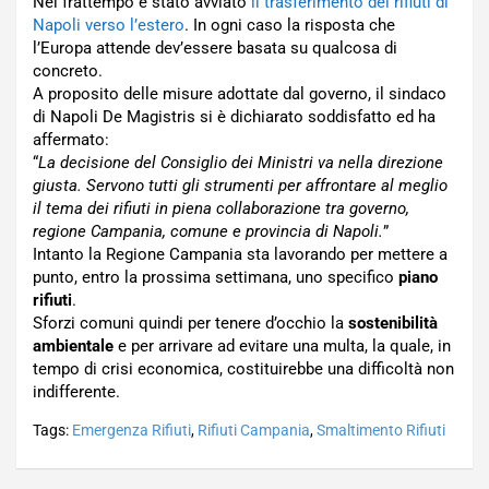
Nel frattempo è stato avviato
il trasferimento dei rifiuti di
Napoli verso l’estero
. In ogni caso la risposta che
l’Europa attende dev’essere basata su qualcosa di
concreto.
A proposito delle misure adottate dal governo, il sindaco
di Napoli De Magistris si è dichiarato soddisfatto ed ha
affermato:
“
La decisione del Consiglio dei Ministri va nella direzione
giusta. Servono tutti gli strumenti per affrontare al meglio
il tema dei rifiuti in piena collaborazione tra governo,
regione Campania, comune e provincia di Napoli.
”
Intanto la Regione Campania sta lavorando per mettere a
punto, entro la prossima settimana, uno specifico
piano
rifiuti
.
Sforzi comuni quindi per tenere d’occhio la
sostenibilità
ambientale
e per arrivare ad evitare una multa, la quale, in
tempo di crisi economica, costituirebbe una difficoltà non
indifferente.
Tags:
Emergenza Rifiuti
,
Rifiuti Campania
,
Smaltimento Rifiuti