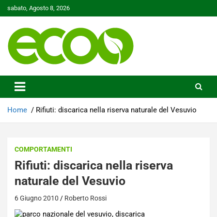
Skip
sabato, Agosto 8, 2026
to
content
Tutelare il nostro Pianeta è la nostra priorità
Ecoo.it
Home
Rifiuti: discarica nella riserva naturale del Vesuvio
COMPORTAMENTI
Rifiuti: discarica nella riserva
naturale del Vesuvio
6 Giugno 2010
Roberto Rossi