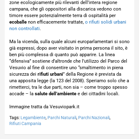
zone ecologicamente più rilevanti dell’intera regione
campana, che gli oppositori alla discarica vedono con
timore essere potenzialmente terra di ospitalità per
ecoballe
non efficacemente trattate,
o rifiuti solidi urbani
non controllati
.
Ma la vicenda, sulla quale alcuni europarlamentari si sono
già espressi, dopo aver visitato in prima persona il sito, è
ben più complessa di quanto può apparire. La linea
“difensiva” sostiene d’altronde che l’utilizzo del Parco del
Vesuvio al fine di consentire uno “smaltimento in piena
sicurezza dei
rifiuti urbani
” della Regione è prevista da
una apposita legge (la 123 del 2008). Speriamo solo che a
rimetterci, tra le due parti, non sia – come troppo spesso
accade – la
salute dell’ambiente
e dei cittadini locali.
Immagine tratta da Vesuviopark.it
Tags:
Legambiente
,
Parchi Naturali
,
Parchi Nazionali
,
Rifiuti Campania