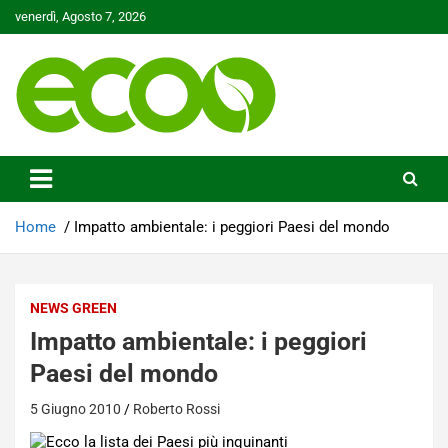
Skip
venerdì, Agosto 7, 2026
to
content
Tutelare il nostro Pianeta è la nostra priorità
Ecoo.it
Home
Impatto ambientale: i peggiori Paesi del mondo
NEWS GREEN
Impatto ambientale: i peggiori
Paesi del mondo
5 Giugno 2010
Roberto Rossi