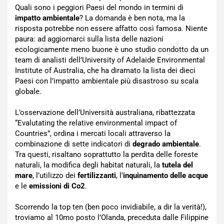
Quali sono i peggiori Paesi del mondo in termini di
impatto ambientale
? La domanda è ben nota, ma la
risposta potrebbe non essere affatto così famosa. Niente
paura: ad aggiornarci sulla lista delle nazioni
ecologicamente meno buone è uno studio condotto da un
team di analisti dell’University of Adelaide Environmental
Institute of Australia, che ha diramato la lista dei dieci
Paesi con l’impatto ambientale più disastroso su scala
globale.
L’osservazione dell’Università australiana, ribattezzata
“Evalutating the relative environmental impact of
Countries”, ordina i mercati locali attraverso la
combinazione di sette indicatori di
degrado ambientale
.
Tra questi, risaltano soprattutto la perdita delle foreste
naturali, la modifica degli habitat naturali, la
tutela del
mare
, l’utilizzo dei
fertilizzanti
, l’
inquinamento delle acque
e le
emissioni di Co2
.
Scorrendo la top ten (ben poco invidiabile, a dir la verità!),
troviamo al 10mo posto l’Olanda, preceduta dalle Filippine