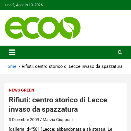
Skip
lunedì, Agosto 10, 2026
to
content
Tutelare il nostro Pianeta è la nostra priorità
Ecoo.it
Home
Rifiuti: centro storico di Lecce invaso da spazzatura
NEWS GREEN
Rifiuti: centro storico di Lecce
invaso da spazzatura
3 Dicembre 2009
Marzia Giupponi
[galleria id=”581″]
Lecce
: abbandonata a sè stessa. Le