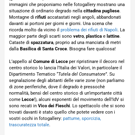
immagini che proponiamo nelle fotogallery mostrano una
situazione di ordinario degrado nella
cittadina pugliese
.
Montagne di
rifiuti
accatastati negli angoli, abbandonati
davanti ai portoni per giorni e giorni. Una scena che
ricorda molto da vicino il
problema dei rifiuti di Napoli
. La
maggior parte degli scarti sono
vetro
,
plastica
e
lattine
.
Cataste di
spazzatura
, proprio ad una manciata di metri
dalla
Basilica di Santa Croce
. Bisogna fare qualcosa!
L’appello al
Comune di Lecce
per ripristinare il decoro nel
centro storico lo lancia l’Italia dei Valori, in particolare il
Dipartimento Tematico “
Tutela del Consumatore
”. Su
segnalazione degli abitanti delle varie zone (non parliamo
di zone periferiche, dove il degrado è pressochè
normalità, bensì del centro storico di un’importante città
come
Lecce
!), alcuni esponenti del movimento dell’IdV si
sono recati in
Vico dei Fieschi
. Lo spettacolo che si sono
trovati davanti è stato quello che potete vedere con i
vostri occhi in fotogallery:
pattume, sporcizia,
trascuratezza totale
.