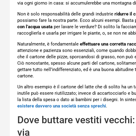
via ogni giorno in casa: si accumulerebbe una montagna di r
Non è solo responsabilità delle grandi industrie
ridurre il
possiamo fare la nostra parte. Ecco alcuni esempi. Basta 
con l’acqua usata
per lavare le verdure? Di solito la facci
raccoglierla e usarla per irrigare le piante, o, se non ne ab
Naturalmente, è fondamentale
effettuare una corretta racc
attenzione e pazienza sono essenziali, come quando dobbi
che il cartone delle pizze, sporcandosi di grasso, non può e
Ciò nonostante, spesso alcune parti del cartone, solitamen
gettare tutto nell’indifferenziato, ed è una buona abitudine
cartone.
Un altro esempio è il cartone del latte che di solito ha un
inutile può essere riutilizzato; invece di accartocciarlo e bu
la lista della spesa o dato ai bambini per i disegni. In sin
esistere davvero una società senza sprechi
.
Dove buttare vestiti vecchi:
via