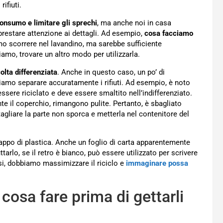
ifiuti.
 consumo e limitare gli sprechi
, ma anche noi in casa
prestare attenzione ai dettagli. Ad esempio,
cosa facciamo
amo scorrere nel lavandino, ma sarebbe sufficiente
biamo, trovare un altro modo per utilizzarla.
olta differenziata
. Anche in questo caso, un po’ di
amo separare accuratamente i rifiuti. Ad esempio, è noto
ssere riciclato e deve essere smaltito nell’indifferenziato.
te il coperchio, rimangono pulite. Pertanto, è sbagliato
 tagliare la parte non sporca e metterla nel contenitore del
 tappo di plastica. Anche un foglio di carta apparentemente
ttarlo, se il retro è bianco, può essere utilizzato per scrivere
tesi, dobbiamo massimizzare il riciclo e
immaginare possa
 cosa fare prima di gettarli