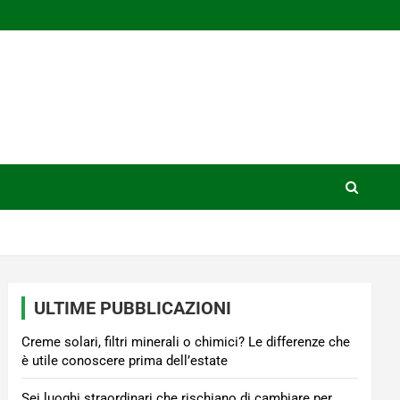
ULTIME PUBBLICAZIONI
Creme solari, filtri minerali o chimici? Le differenze che
è utile conoscere prima dell’estate
Sei luoghi straordinari che rischiano di cambiare per