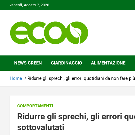
Skip
venerdì, Agosto 7, 2026
to
content
Tutelare il nostro Pianeta è la nostra priorità
Ecoo.it
NEWS GREEN
GIARDINAGGIO
ALIMENTAZIONE
Home
Ridurre gli sprechi, gli errori quotidiani da non fare pi
COMPORTAMENTI
Ridurre gli sprechi, gli errori q
sottovalutati