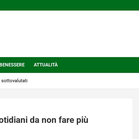
BENESSERE
ATTUALITÀ
ù sottovalutati
uotidiani da non fare più