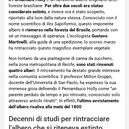
foreste brasiliane.
Per oltre due secoli era statao
considerato estinto
, e invece ora è stato scoperto,
riportato alla luce dalla natura stessa. Conosciuto con il
nome scientifico di
Ilex Sapiiformis
, questo imponente
albero è
riemerso nella foresta del Brasile
, portando con
sé un messaggio di speranza. L’ecologista
Gustavo
Martinelli
, alla guida di una spedizione, lo scorso marzo
ha rintracciato questo magnifico esemplare vegetale.
Non lontano da una piantagione di canna da zucchero,
nella zona metropolitana di Recife,
sono stati rinvenuti
quattro alberi
. Il ritrovamento ha destato grande interesse
nella comunità scientifica. Il professor Milton Groppo,
docente dell’Università di San Paolo, ha espresso la sua
immensa gioia definendo il Pernambuco Holly come “un
parente perduto da tempo e poi ritrovato, conosciuto solo
attraverso antichi ritratti”. In effetti,
l’ultimo avvistamento
dell’albero risaliva alla metà del 1800
.
Decenni di studi per rintracciare
l’albero che si riteneva estinto