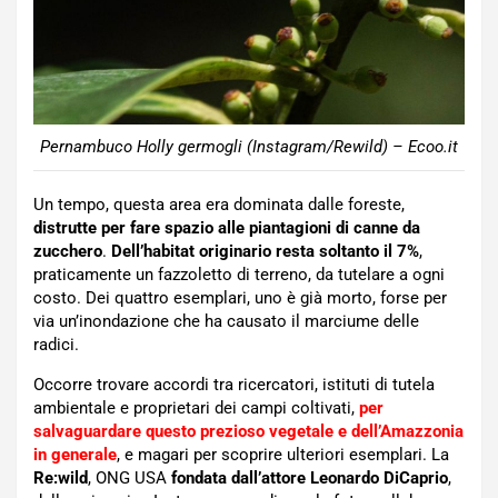
Pernambuco Holly germogli (Instagram/Rewild) – Ecoo.it
Un tempo, questa area era dominata dalle foreste,
distrutte per fare spazio alle piantagioni di canne da
zucchero
.
Dell’habitat originario resta soltanto il 7%
,
praticamente un fazzoletto di terreno, da tutelare a ogni
costo. Dei quattro esemplari, uno è già morto, forse per
via un’inondazione che ha causato il marciume delle
radici.
Occorre trovare accordi tra ricercatori, istituti di tutela
ambientale e proprietari dei campi coltivati,
per
salvaguardare questo prezioso vegetale e dell’Amazzonia
in generale
, e magari per scoprire ulteriori esemplari. La
Re:wild
, ONG USA
fondata dall’attore Leonardo DiCaprio
,