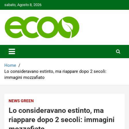
Skip
sabato, Agosto 8, 2026
to
content
Tutelare il nostro Pianeta è la nostra priorità
Ecoo.it
Home
Lo consideravano estinto, ma riappare dopo 2 secoli:
immagini mozzafiato
NEWS GREEN
Lo consideravano estinto, ma
riappare dopo 2 secoli: immagini
mozzafiato