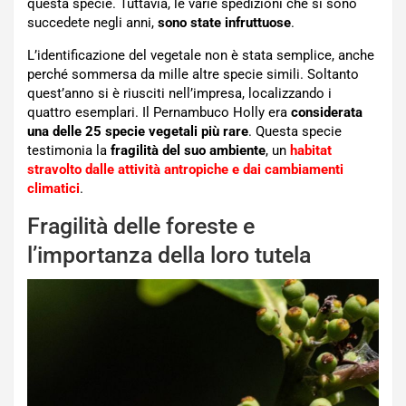
questa specie. Tuttavia, le varie spedizioni che si sono
succedete negli anni,
sono state infruttuose
.
L’identificazione del vegetale non è stata semplice, anche
perché sommersa da mille altre specie simili. Soltanto
quest’anno si è riusciti nell’impresa, localizzando i
quattro esemplari. Il Pernambuco Holly era
considerata
una delle 25 specie vegetali più rare
. Questa specie
testimonia la
fragilità del suo ambiente
, un
habitat
stravolto dalle attività antropiche e dai cambiamenti
climatici
.
Fragilità delle foreste e
l’importanza della loro tutela