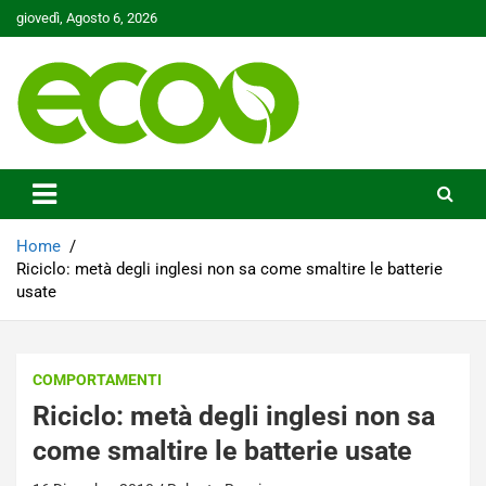
Skip
giovedì, Agosto 6, 2026
to
content
Tutelare il nostro Pianeta è la nostra priorità
Ecoo.it
Home
Riciclo: metà degli inglesi non sa come smaltire le batterie
usate
COMPORTAMENTI
Riciclo: metà degli inglesi non sa
come smaltire le batterie usate