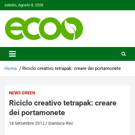
Skip
sabato, Agosto 8, 2026
to
content
Tutelare il nostro Pianeta è la nostra priorità
Ecoo.it
Home
Riciclo creativo tetrapak: creare dei portamonete
NEWS GREEN
Riciclo creativo tetrapak: creare
dei portamonete
18 Settembre 2012
Gianluca Rini