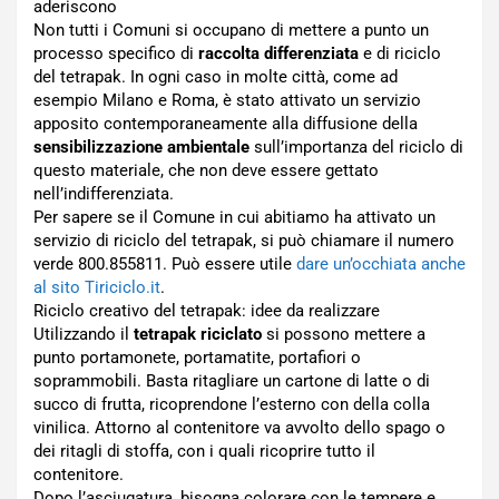
aderiscono
Non tutti i Comuni si occupano di mettere a punto un
processo specifico di
raccolta differenziata
e di riciclo
del tetrapak. In ogni caso in molte città, come ad
esempio Milano e Roma, è stato attivato un servizio
apposito contemporaneamente alla diffusione della
sensibilizzazione ambientale
sull’importanza del riciclo di
questo materiale, che non deve essere gettato
nell’indifferenziata.
Per sapere se il Comune in cui abitiamo ha attivato un
servizio di riciclo del tetrapak, si può chiamare il numero
verde 800.855811. Può essere utile
dare un’occhiata anche
al sito Tiriciclo.it
.
Riciclo creativo del tetrapak: idee da realizzare
Utilizzando il
tetrapak riciclato
si possono mettere a
punto portamonete, portamatite, portafiori o
soprammobili. Basta ritagliare un cartone di latte o di
succo di frutta, ricoprendone l’esterno con della colla
vinilica. Attorno al contenitore va avvolto dello spago o
dei ritagli di stoffa, con i quali ricoprire tutto il
contenitore.
Dopo l’asciugatura, bisogna colorare con le tempere e