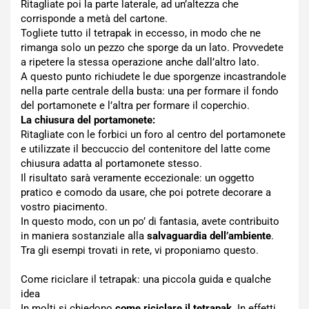
Ritagliate poi la parte laterale, ad un’altezza che
corrisponde a metà del cartone.
Togliete tutto il tetrapak in eccesso, in modo che ne
rimanga solo un pezzo che sporge da un lato. Provvedete
a ripetere la stessa operazione anche dall’altro lato.
A questo punto richiudete le due sporgenze incastrandole
nella parte centrale della busta: una per formare il fondo
del portamonete e l’altra per formare il coperchio.
La chiusura del portamonete:
Ritagliate con le forbici un foro al centro del portamonete
e utilizzate il beccuccio del contenitore del latte come
chiusura adatta al portamonete stesso.
Il risultato sarà veramente eccezionale: un oggetto
pratico e comodo da usare, che poi potrete decorare a
vostro piacimento.
In questo modo, con un po’ di fantasia, avete contribuito
in maniera sostanziale alla
salvaguardia dell’ambiente
.
Tra gli esempi trovati in rete, vi proponiamo questo.
Come riciclare il tetrapak: una piccola guida e qualche
idea
In molti si chiedono
come riciclare il tetrapak
. In effetti