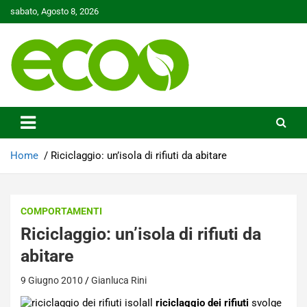
Skip
sabato, Agosto 8, 2026
to
content
Tutelare il nostro Pianeta è la nostra priorità
Ecoo.it
Home
Riciclaggio: un’isola di rifiuti da abitare
COMPORTAMENTI
Riciclaggio: un’isola di rifiuti da
abitare
9 Giugno 2010
Gianluca Rini
Il
riciclaggio dei rifiuti
svolge