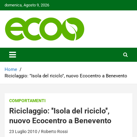
Skip
domenica, Agosto 9, 2026
to
content
Tutelare il nostro Pianeta è la nostra priorità
Ecoo.it
Home
Riciclaggio: ''Isola del riciclo'', nuovo Ecocentro a Benevento
COMPORTAMENTI
Riciclaggio: ''Isola del riciclo'',
nuovo Ecocentro a Benevento
23 Luglio 2010
Roberto Rossi