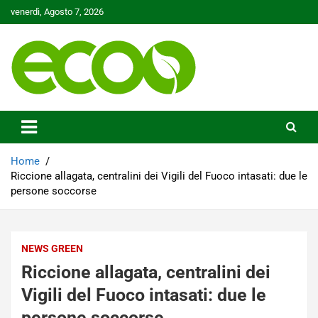
Skip
venerdì, Agosto 7, 2026
to
content
Tutelare il nostro Pianeta è la nostra priorità
Ecoo.it
Home
Riccione allagata, centralini dei Vigili del Fuoco intasati: due le
persone soccorse
NEWS GREEN
Riccione allagata, centralini dei
Vigili del Fuoco intasati: due le
persone soccorse