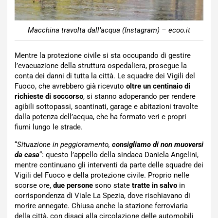
Macchina travolta dall’acqua (Instagram) – ecoo.it
Mentre la protezione civile si sta occupando di gestire
l’evacuazione della struttura ospedaliera, prosegue la
conta dei danni di tutta la città. Le squadre dei Vigili del
Fuoco, che avrebbero già ricevuto
oltre un centinaio di
richieste di soccorso
, si stanno adoperando per rendere
agibili sottopassi, scantinati, garage e abitazioni travolte
dalla potenza dell’acqua, che ha formato veri e propri
fiumi lungo le strade.
“
Situazione in peggioramento,
consigliamo di non muoversi
da casa
“: questo l’appello della sindaca Daniela Angelini,
mentre continuano gli interventi da parte delle squadre dei
Vigili del Fuoco e della protezione civile. Proprio nelle
scorse ore,
due persone
sono state
tratte in salvo
in
corrispondenza di Viale La Spezia, dove rischiavano di
morire annegate. Chiusa anche la stazione ferroviaria
della città, con disagi alla circolazione delle automobili