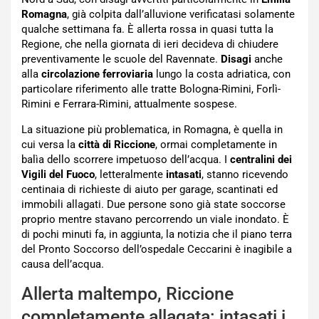
Romagna
, già colpita dall’alluvione verificatasi solamente
qualche settimana fa. È allerta rossa in quasi tutta la
Regione, che nella giornata di ieri decideva di chiudere
preventivamente le scuole del Ravennate.
Disagi
anche
alla
circolazione ferroviaria
lungo la costa adriatica, con
particolare riferimento alle tratte Bologna-Rimini, Forlì-
Rimini e Ferrara-Rimini, attualmente sospese.
La situazione più problematica, in Romagna, è quella in
cui versa la
città di Riccione
, ormai completamente in
balìa dello scorrere impetuoso dell’acqua. I
centralini dei
Vigili del Fuoco
, letteralmente
intasati
, stanno ricevendo
centinaia di richieste di aiuto per garage, scantinati ed
immobili allagati. Due persone sono già state soccorse
proprio mentre stavano percorrendo un viale inondato. È
di pochi minuti fa, in aggiunta, la notizia che il piano terra
del Pronto Soccorso dell’ospedale Ceccarini è inagibile a
causa dell’acqua.
Allerta maltempo, Riccione
completamente allagata: intasati i