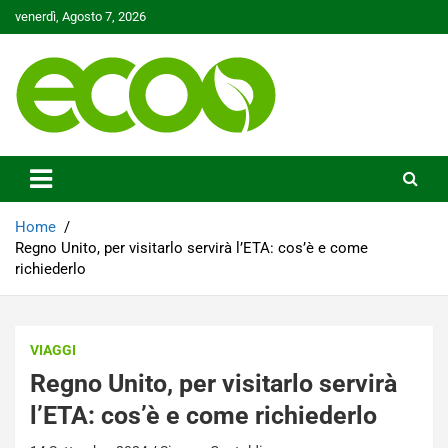
Skip
venerdì, Agosto 7, 2026
to
content
Tutelare il nostro Pianeta è la nostra priorità
Ecoo.it
Home
Regno Unito, per visitarlo servirà l’ETA: cos’è e come
richiederlo
VIAGGI
Regno Unito, per visitarlo servirà
l’ETA: cos’è e come richiederlo