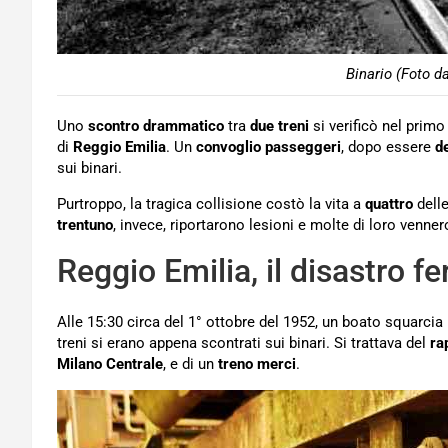
Binario (Foto d
Uno
scontro drammatico
tra
due treni
si verificò nel prim
di
Reggio Emilia
. Un
convoglio passeggeri
, dopo essere
d
sui binari.
Purtroppo, la tragica collisione costò la vita a
quattro
delle
trentuno
, invece, riportarono lesioni e molte di loro venner
Reggio Emilia, il disastro fe
Alle 15:30 circa del 1° ottobre del 1952, un boato squarcia 
treni si erano appena scontrati sui binari. Si trattava del
ra
Milano Centrale
, e di un
treno merci
.