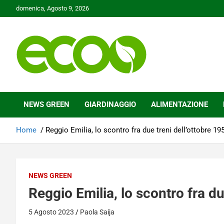
Skip
domenica, Agosto 9, 2026
to
content
Tutelare il nostro Pianeta è la nostra priorità
Ecoo.it
NEWS GREEN
GIARDINAGGIO
ALIMENTAZIONE
Home
Reggio Emilia, lo scontro fra due treni dell’ottobre 19
NEWS GREEN
Reggio Emilia, lo scontro fra du
5 Agosto 2023
Paola Saija