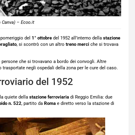
a Canva) – Ecoo.it
o pomeriggio del
1° ottobre
del 1952 all’interno della
stazione
eragliato
, si scontrò con un altro
treno
merci
che si trovava
 persone che si trovavano a bordo dei convogli. Altre
o trasportate negli ospedali della zona per le cure del caso.
rroviario del 1952
la quiete della
stazione ferroviaria
di Reggio Emilia: due
pido n. 522
, partito da
Roma
e diretto verso la stazione di