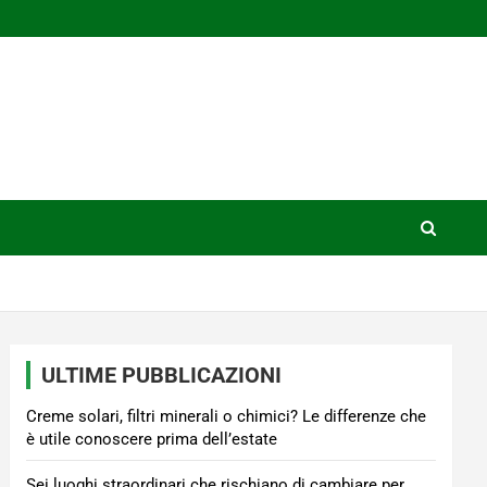
ULTIME PUBBLICAZIONI
Creme solari, filtri minerali o chimici? Le differenze che
è utile conoscere prima dell’estate
Sei luoghi straordinari che rischiano di cambiare per