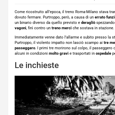
Come ricostruito all’epoca, il treno Roma-Milano stava tra
dovuto fermare. Purtroppo, però, a causa di un
errato fun
un binario diverso da quello previsto e
deragliò
spezzandosi
vagoni
, finì contro un
treno merci
che sostava in stazione.
Immediatamente venne dato l’allarme e subito presso la st
Purtroppo, il violento impatto non lasciò scampo ai
tre m
passeggero
. I primi tre morirono sul colpo, il passeggero d
alcuni in condizioni
molto gravi
e trasportati in
ospedale
pe
Le inchieste