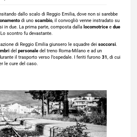
nsitando dallo scalo di Reggio Emilia, dove non si sarebbe
zionamento
di uno
scambio
, il convogliò venne instradato su
 in due. La prima parte, composta dalla
locomotrice
e
due
 Lo scontro fu devastante.
azione di Reggio Emilia giunsero le squadre dei
soccorsi
.
embri
del
personale
del treno Roma-Milano e ad un
urante il trasporto verso l’ospedale. I feriti furono
31
, di cui
r le cure del caso.