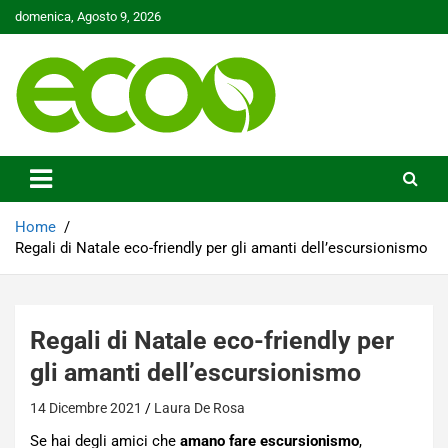
Skip
domenica, Agosto 9, 2026
to
content
Tutelare il nostro Pianeta è la nostra priorità
Ecoo.it
Home
Regali di Natale eco-friendly per gli amanti dell’escursionismo
Regali di Natale eco-friendly per
gli amanti dell’escursionismo
14 Dicembre 2021
Laura De Rosa
Se hai degli amici che
amano fare escursionismo
,