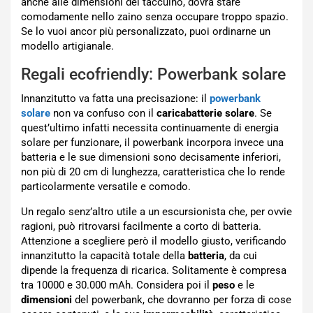
anche alle dimensioni del taccuino, dovrà stare
comodamente nello zaino senza occupare troppo spazio.
Se lo vuoi ancor più personalizzato, puoi ordinarne un
modello artigianale.
Regali ecofriendly: Powerbank solare
Innanzitutto va fatta una precisazione: il
powerbank
solare
non va confuso con il
caricabatterie solare
. Se
quest’ultimo infatti necessita continuamente di energia
solare per funzionare, il powerbank incorpora invece una
batteria e le sue dimensioni sono decisamente inferiori,
non più di 20 cm di lunghezza, caratteristica che lo rende
particolarmente versatile e comodo.
Un regalo senz’altro utile a un escursionista che, per ovvie
ragioni, può ritrovarsi facilmente a corto di batteria.
Attenzione a scegliere però il modello giusto, verificando
innanzitutto la capacità totale della
batteria
, da cui
dipende la frequenza di ricarica. Solitamente è compresa
tra 10000 e 30.000 mAh. Considera poi il
peso
e le
dimensioni
del powerbank, che dovranno per forza di cose