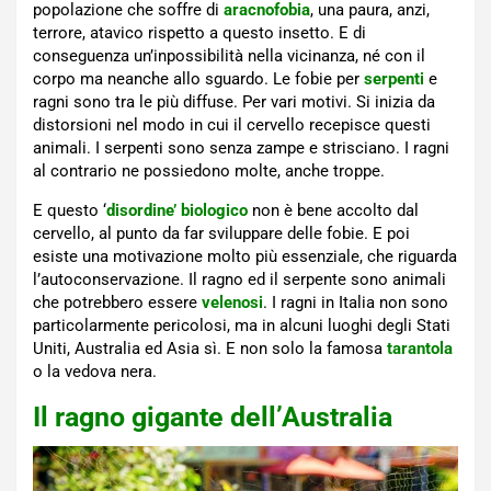
popolazione che soffre di
aracnofobia
, una paura, anzi,
terrore, atavico rispetto a questo insetto. E di
conseguenza un’inpossibilità nella vicinanza, né con il
corpo ma neanche allo sguardo. Le fobie per
serpenti
e
ragni sono tra le più diffuse. Per vari motivi. Si inizia da
distorsioni nel modo in cui il cervello recepisce questi
animali. I serpenti sono senza zampe e strisciano. I ragni
al contrario ne possiedono molte, anche troppe.
E questo ‘
disordine’ biologico
non è bene accolto dal
cervello, al punto da far sviluppare delle fobie. E poi
esiste una motivazione molto più essenziale, che riguarda
l’autoconservazione. Il ragno ed il serpente sono animali
che potrebbero essere
velenosi
. I ragni in Italia non sono
particolarmente pericolosi, ma in alcuni luoghi degli Stati
Uniti, Australia ed Asia sì. E non solo la famosa
tarantola
o la vedova nera.
Il ragno gigante dell’Australia