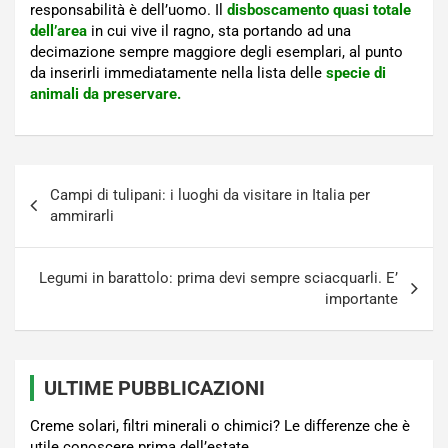
responsabilità è dell’uomo. Il
disboscamento quasi totale
dell’area
in cui vive il ragno, sta portando ad una
decimazione sempre maggiore degli esemplari, al punto
da inserirli immediatamente nella lista delle
specie di
animali da preservare.
Navigazione
Campi di tulipani: i luoghi da visitare in Italia per
articoli
ammirarli
Legumi in barattolo: prima devi sempre sciacquarli. E’
importante
ULTIME PUBBLICAZIONI
Creme solari, filtri minerali o chimici? Le differenze che è
utile conoscere prima dell’estate