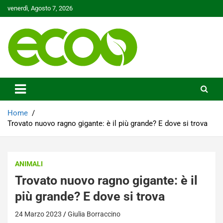
Skip
venerdì, Agosto 7, 2026
to
content
Tutelare il nostro Pianeta è la nostra priorità
Ecoo.it
Home
Trovato nuovo ragno gigante: è il più grande? E dove si trova
ANIMALI
Trovato nuovo ragno gigante: è il
più grande? E dove si trova
24 Marzo 2023
Giulia Borraccino