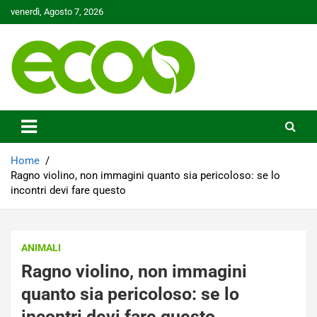
Skip
venerdì, Agosto 7, 2026
to
content
Tutelare il nostro Pianeta è la nostra priorità
Ecoo.it
Home
Ragno violino, non immagini quanto sia pericoloso: se lo
incontri devi fare questo
ANIMALI
Ragno violino, non immagini
quanto sia pericoloso: se lo
incontri devi fare questo