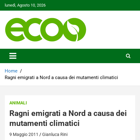
Skip
lunedì, Agosto 10, 2026
to
content
Tutelare il nostro Pianeta è la nostra priorità
Ecoo.it
Home
Ragni emigrati a Nord a causa dei mutamenti climatici
ANIMALI
Ragni emigrati a Nord a causa dei
mutamenti climatici
9 Maggio 2011
Gianluca Rini