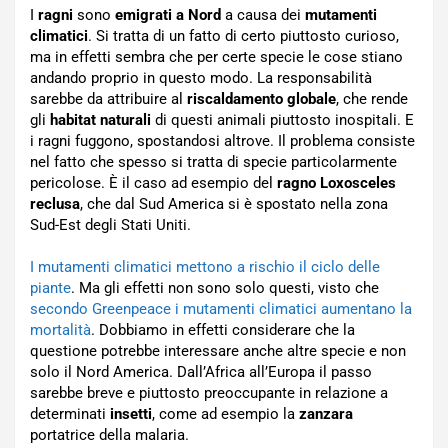
I
ragni
sono
emigrati a Nord
a causa dei
mutamenti
climatici
. Si tratta di un fatto di certo piuttosto curioso,
ma in effetti sembra che per certe specie le cose stiano
andando proprio in questo modo. La responsabilità
sarebbe da attribuire al
riscaldamento globale
, che rende
gli
habitat naturali
di questi animali piuttosto inospitali. E
i ragni fuggono, spostandosi altrove. Il problema consiste
nel fatto che spesso si tratta di specie particolarmente
pericolose. È il caso ad esempio del
ragno Loxosceles
reclusa
, che dal Sud America si è spostato nella zona
Sud-Est degli Stati Uniti.
I mutamenti climatici mettono a rischio il ciclo delle
piante
. Ma gli effetti non sono solo questi, visto che
secondo Greenpeace i mutamenti climatici aumentano la
mortalità
. Dobbiamo in effetti considerare che la
questione potrebbe interessare anche altre specie e non
solo il Nord America. Dall’Africa all’Europa il passo
sarebbe breve e piuttosto preoccupante in relazione a
determinati
insetti
, come ad esempio la
zanzara
portatrice della malaria.