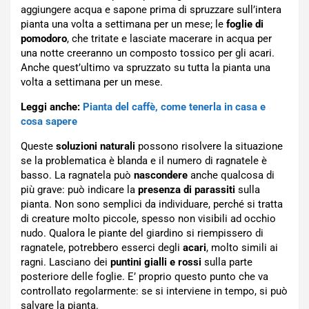
aggiungere acqua e sapone prima di spruzzare sull’intera
pianta una volta a settimana per un mese; le
foglie di
pomodoro
, che tritate e lasciate macerare in acqua per
una notte creeranno un composto tossico per gli acari.
Anche quest’ultimo va spruzzato su tutta la pianta una
volta a settimana per un mese.
Leggi anche:
Pianta del caffè, come tenerla in casa e
cosa sapere
Queste
soluzioni naturali
possono risolvere la situazione
se la problematica è blanda e il numero di ragnatele è
basso. La ragnatela può
nascondere
anche qualcosa di
più grave: può indicare la
presenza di parassiti
sulla
pianta. Non sono semplici da individuare, perché si tratta
di creature molto piccole, spesso non visibili ad occhio
nudo. Qualora le piante del giardino si riempissero di
ragnatele, potrebbero esserci degli
acari
, molto simili ai
ragni. Lasciano dei
puntini gialli e rossi
sulla parte
posteriore delle foglie. E’ proprio questo punto che va
controllato regolarmente: se si interviene in tempo, si può
salvare la pianta.