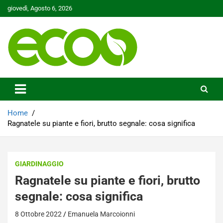
Skip
giovedì, Agosto 6, 2026
to
content
Tutelare il nostro Pianeta è la nostra priorità
Ecoo.it
Home
Ragnatele su piante e fiori, brutto segnale: cosa significa
GIARDINAGGIO
Ragnatele su piante e fiori, brutto
segnale: cosa significa
8 Ottobre 2022
Emanuela Marcoionni