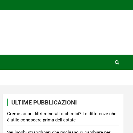
ULTIME PUBBLICAZIONI
Creme solari, filtri minerali o chimici? Le differenze che
è utile conoscere prima dell’estate
Sei luoghi straordinari che rischiano di cambiare per