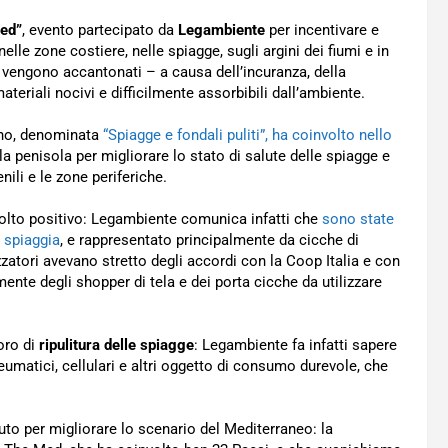
Med”
, evento partecipato da
Legambiente
per incentivare e
elle zone costiere, nelle spiagge, sugli argini dei fiumi e in
so vengono accantonati – a causa dell’incuranza, della
teriali nocivi e difficilmente assorbibili dall’ambiente.
ano, denominata
“Spiagge e fondali puliti”, ha coinvolto nello
a la penisola per migliorare lo stato di salute delle spiagge e
enili e le zone periferiche.
o molto positivo: Legambiente comunica infatti che
sono state
a spiaggia
, e rappresentato principalmente da cicche di
nizzatori avevano stretto degli accordi con la Coop Italia e con
ente degli shopper di tela e dei porta cicche da utilizzare
oro di
ripulitura delle spiagge
: Legambiente fa infatti sapere
neumatici, cellulari e altri oggetto di consumo durevole, che
aiuto per migliorare lo scenario del Mediterraneo: la