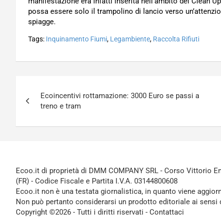
manifestazione era infatti inserita nell’ambito del Clean 
possa essere solo il trampolino di lancio verso un’attenzio
spiagge.
Tags:
Inquinamento Fiumi
,
Legambiente
,
Raccolta Rifiuti
Navigazione
Ecoincentivi rottamazione: 3000 Euro se passi a
articoli
treno e tram
Ecoo.it di proprietà di DMM COMPANY SRL - Corso Vittorio Ema
(FR) - Codice Fiscale e Partita I.V.A. 03144800608
Ecoo.it non è una testata giornalistica, in quanto viene aggior
Non può pertanto considerarsi un prodotto editoriale ai sensi 
Copyright ©2026 - Tutti i diritti riservati -
Contattaci