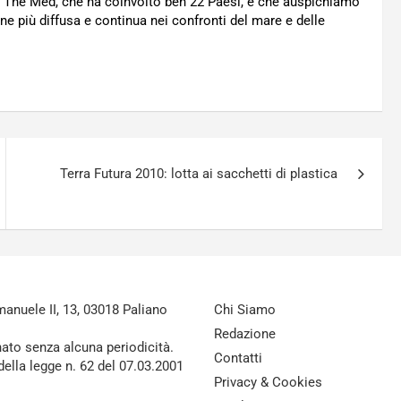
Up The Med, che ha coinvolto ben 22 Paesi, e che auspichiamo
ne più diffusa e continua nei confronti del mare e delle
Terra Futura 2010: lotta ai sacchetti di plastica
nuele II, 13, 03018 Paliano
Chi Siamo
Redazione
nato senza alcuna periodicità.
Contatti
della legge n. 62 del 07.03.2001
Privacy & Cookies