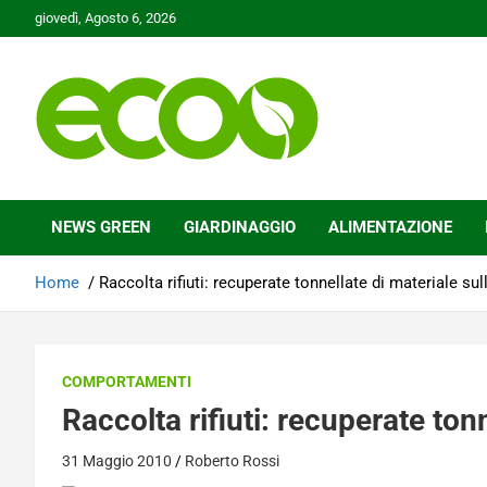
Skip
giovedì, Agosto 6, 2026
to
content
Tutelare il nostro Pianeta è la nostra priorità
Ecoo.it
NEWS GREEN
GIARDINAGGIO
ALIMENTAZIONE
Home
Raccolta rifiuti: recuperate tonnellate di materiale su
COMPORTAMENTI
Raccolta rifiuti: recuperate ton
31 Maggio 2010
Roberto Rossi