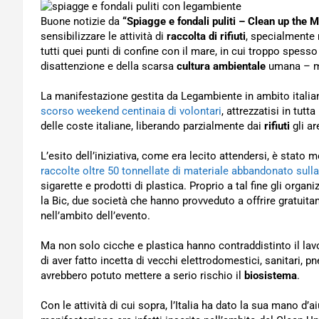
Buone notizie da
“Spiagge e fondali puliti – Clean up the 
sensibilizzare le attività di
raccolta di rifiuti
, specialmente n
tutti quei punti di confine con il mare, in cui troppo spes
disattenzione e della scarsa
cultura ambientale
umana – ma
La manifestazione gestita da Legambiente in ambito itali
scorso weekend centinaia di volontari
, attrezzatisi in tutt
delle coste italiane, liberando parzialmente dai
rifiuti
gli ar
L’esito dell’iniziativa, come era lecito attendersi, è stat
raccolte oltre 50 tonnellate di materiale abbandonato sull
sigarette e prodotti di plastica. Proprio a tal fine gli orga
la Bic, due società che hanno provveduto a offrire gratuitam
nell’ambito dell’evento.
Ma non solo cicche e plastica hanno contraddistinto il lav
di aver fatto incetta di vecchi elettrodomestici, sanitari, p
avrebbero potuto mettere a serio rischio il
biosistema
.
Con le attività di cui sopra, l’Italia ha dato la sua mano d’