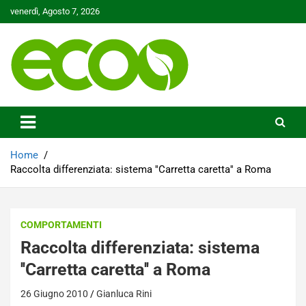
Skip
venerdì, Agosto 7, 2026
to
content
Tutelare il nostro Pianeta è la nostra priorità
Ecoo.it
Home
Raccolta differenziata: sistema ''Carretta caretta'' a Roma
COMPORTAMENTI
Raccolta differenziata: sistema
''Carretta caretta'' a Roma
26 Giugno 2010
Gianluca Rini