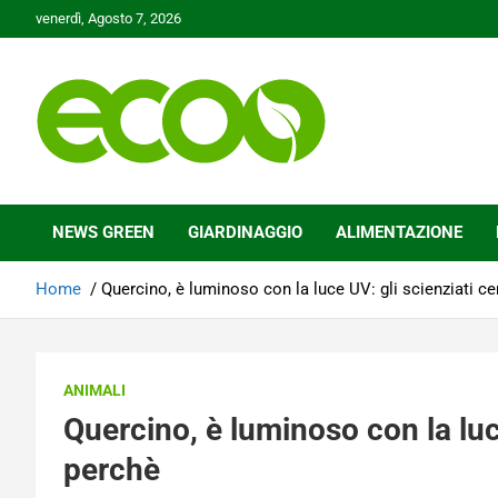
Skip
venerdì, Agosto 7, 2026
to
content
Tutelare il nostro Pianeta è la nostra priorità
Ecoo.it
NEWS GREEN
GIARDINAGGIO
ALIMENTAZIONE
Home
Quercino, è luminoso con la luce UV: gli scienziati ce
ANIMALI
Quercino, è luminoso con la luce
perchè