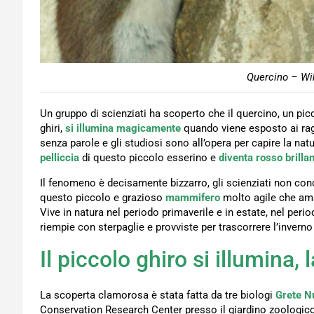
Quercino – Wik
Un gruppo di scienziati ha scoperto che il quercino, un pic
ghiri,
si illumina magicamente
quando viene esposto ai ragg
senza parole e gli studiosi sono all’opera per capire la n
pelliccia
di questo piccolo esserino e
diventa rosso brilla
Il fenomeno è decisamente bizzarro, gli scienziati non con
questo piccolo e grazioso
mammifero
molto agile che ama 
Vive in natura nel periodo primaverile e in estate, nel per
riempie con sterpaglie e provviste per trascorrere l’inverno 
Il piccolo ghiro si illumina,
La scoperta clamorosa è stata fatta da tre biologi
Grete N
Conservation Research Center presso il giardino zoologico d