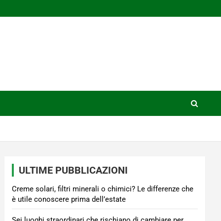
ULTIME PUBBLICAZIONI
Creme solari, filtri minerali o chimici? Le differenze che
è utile conoscere prima dell’estate
Sei luoghi straordinari che rischiano di cambiare per