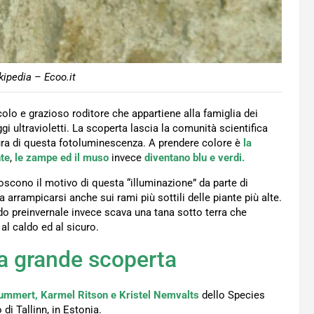
ipedia – Ecoo.it
colo e grazioso roditore che appartiene alla famiglia dei
i ultravioletti. La scoperta lascia la comunità scientifica
atura di questa fotoluminescenza. A prendere colore è
la
nte
,
le zampe ed il muso
invece
diventano blu e verdi.
oscono il motivo di questa “illuminazione” da parte di
arrampicarsi anche sui rami più sottili delle piante più alte.
iodo preinvernale invece scava una tana sotto terra che
al caldo ed al sicuro.
 la grande scoperta
ummert, Karmel Ritson e Kristel Nemvalts
dello Species
i Tallinn, in Estonia.