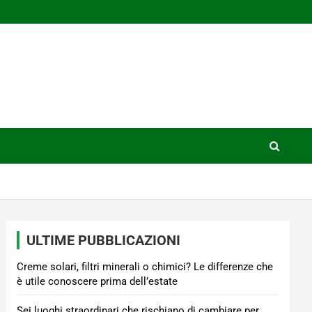
ULTIME PUBBLICAZIONI
Creme solari, filtri minerali o chimici? Le differenze che
è utile conoscere prima dell’estate
Sei luoghi straordinari che rischiano di cambiare per