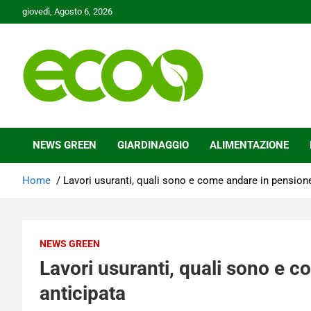
Skip
giovedì, Agosto 6, 2026
to
content
Tutelare il nostro Pianeta è la nostra priorità
Ecoo.it
NEWS GREEN
GIARDINAGGIO
ALIMENTAZIONE
Home
Lavori usuranti, quali sono e come andare in pensione
NEWS GREEN
Lavori usuranti, quali sono e 
anticipata