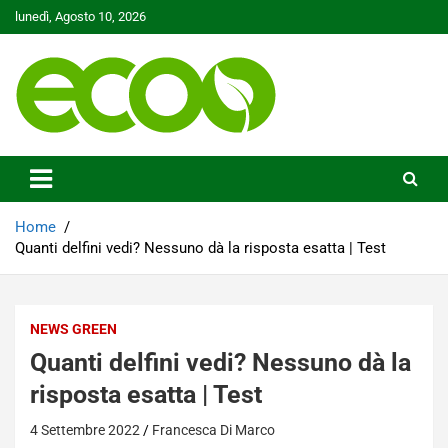
Skip
lunedì, Agosto 10, 2026
to
content
Tutelare il nostro Pianeta è la nostra priorità
Ecoo.it
Home
Quanti delfini vedi? Nessuno dà la risposta esatta | Test
NEWS GREEN
Quanti delfini vedi? Nessuno dà la
risposta esatta | Test
4 Settembre 2022
Francesca Di Marco