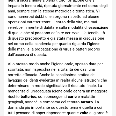
rientra sicuramente a pieno titolo. Un’azione che si
impara in tenera età, ripetuta giornalmente nel corso degli
anni, sempre con la stessa metodica e tempistica. Vi
sono numerosi dubbi che sorgono rispetto ad alcune
operazioni caratterizzanti il corso della vita, ma mai
verrebbe in mente di dubitare sulla modalità di
esecuzione
di quelle che si possono definire certezze. L’attendibilità
di questo preconcetto è già stata messa in discussione
nel corso della pandemia per quanto riguarda l’
igiene
delle mani, e la propagazione di virus e batteri proprio
dall’assenza di questa.
Allo stesso modo anche l’igiene orale, spesso data per
scontata, non rispecchia nella totalità dei casi una
corretta efficacia. Anche la banalissima pratica del
lavaggio dei denti evidenzia in realtà alcune istruzioni che
determinano in modo significativo il risultato finale. La
mancanza di un’adeguata igiene orale genera un maggiore
rischio
batterico
, con conseguenti
carie
e malattie
gengivali, nonché la comparsa del temuto
tartaro
. La
domanda più importante su questo tema è quella a cui
tutti pensano di saper rispondere: quante
volte
al giorno è