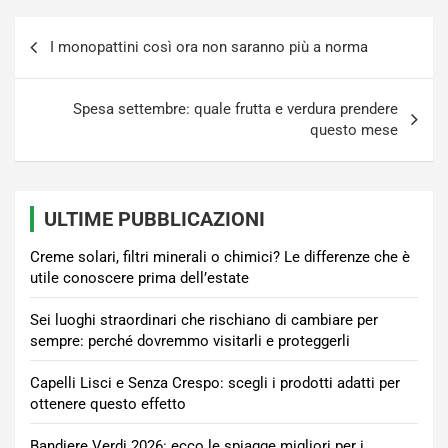
Navigazione
I monopattini così ora non saranno più a norma
articoli
Spesa settembre: quale frutta e verdura prendere
questo mese
ULTIME PUBBLICAZIONI
Creme solari, filtri minerali o chimici? Le differenze che è
utile conoscere prima dell’estate
Sei luoghi straordinari che rischiano di cambiare per
sempre: perché dovremmo visitarli e proteggerli
Capelli Lisci e Senza Crespo: scegli i prodotti adatti per
ottenere questo effetto
Bandiere Verdi 2026: ecco le spiagge migliori per i