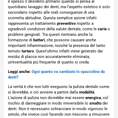
è spesso il desiderio primario quando si pensa al
quotidiano lavaggio dei denti, ma l’aspetto estetico è solo
secondario rispetto alle reali conseguenze di una
scorretta abitudine. Questa semplice azione infatti
rappresenta un trattamento
preventivo
rispetto a
sgradevoli condizioni della salute dentale, come le
carie
o
problemi gengivali. Tra questi rientrano anche la
formazione di
batteri
, che possono causare anche
importanti infiammazione, nonché la presenza del tanto
temuto
tartaro
. Quest’ultimo infatti viene generato dai
residui di placca non accuratamente eliminata,
un’eventualità più frequente di quanto si creda.
Leggi anche:
Ogni quanto va cambiato lo spazzolino da
denti?
La verità è che non tutti eseguono la pulizia dentale come
si dovrebbe, e ciò avviene a partire dalla
modalità
.
L’azione di pulizia non dovrebbe mai essere
energica
, col
rischio di danneggiare in modo irreversibile lo
smalto
dei
denti. Non è necessario schiacciare in modo vigoroso le
setole, che invece così facendo non riescono a rimuovere