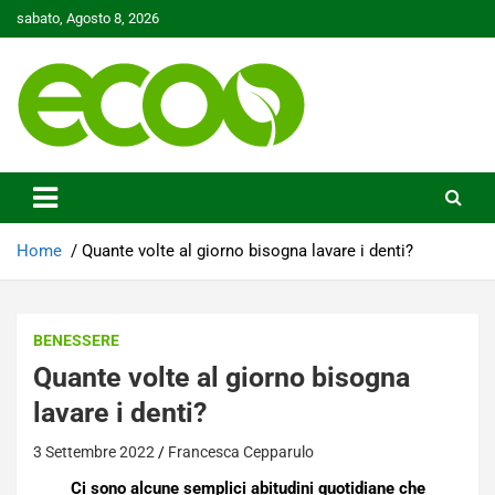
Skip
sabato, Agosto 8, 2026
to
content
Tutelare il nostro Pianeta è la nostra priorità
Ecoo.it
Home
Quante volte al giorno bisogna lavare i denti?
BENESSERE
Quante volte al giorno bisogna
lavare i denti?
3 Settembre 2022
Francesca Cepparulo
Ci sono alcune semplici abitudini quotidiane che