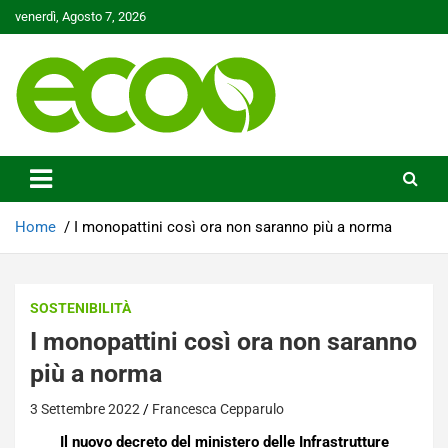
Skip
venerdì, Agosto 7, 2026
to
content
Tutelare il nostro Pianeta è la nostra priorità
Ecoo.it
Home
I monopattini così ora non saranno più a norma
SOSTENIBILITÀ
I monopattini così ora non saranno
più a norma
3 Settembre 2022
Francesca Cepparulo
Il nuovo decreto del ministero delle Infrastrutture