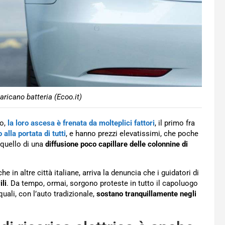
aricano batteria (Ecoo.it)
to,
la loro ascesa è frenata da molteplici fattori
, il primo fra
 alla portata di tutti
, e hanno prezzi elevatissimi, che poche
 quello di una
diffusione poco capillare delle colonnine di
n altre città italiane, arriva la denuncia che i guidatori di
ili
. Da tempo, ormai, sorgono proteste in tutto il capoluogo
ali, con l’auto tradizionale,
sostano tranquillamente negli