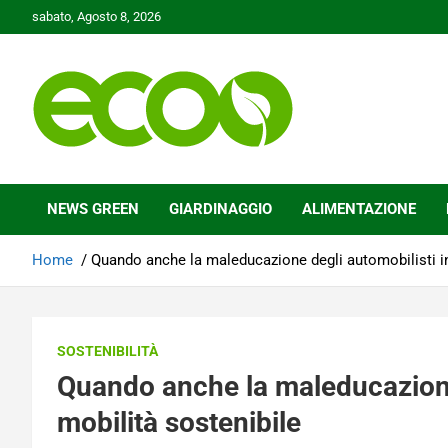
Skip
sabato, Agosto 8, 2026
to
content
Tutelare il nostro Pianeta è la nostra priorità
Ecoo.it
NEWS GREEN
GIARDINAGGIO
ALIMENTAZIONE
Home
Quando anche la maleducazione degli automobilisti int
SOSTENIBILITÀ
Quando anche la maleducazione 
mobilità sostenibile