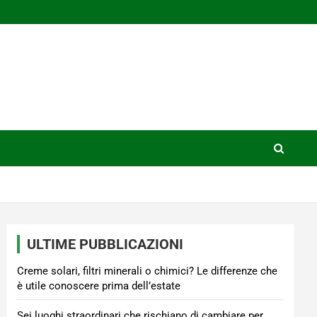
ULTIME PUBBLICAZIONI
Creme solari, filtri minerali o chimici? Le differenze che
è utile conoscere prima dell’estate
Sei luoghi straordinari che rischiano di cambiare per