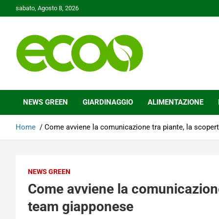
Skip
sabato, Agosto 8, 2026
to
content
Tutelare il nostro Pianeta è la nostra priorità
Ecoo.it
NEWS GREEN
GIARDINAGGIO
ALIMENTAZIONE
Home
Come avviene la comunicazione tra piante, la scoper
NEWS GREEN
Come avviene la comunicazione 
team giapponese