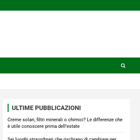
ULTIME PUBBLICAZIONI
Creme solari, filtri minerali o chimici? Le differenze che
è utile conoscere prima dell’estate
Sei luoghi straordinari che rischiano di cambiare per