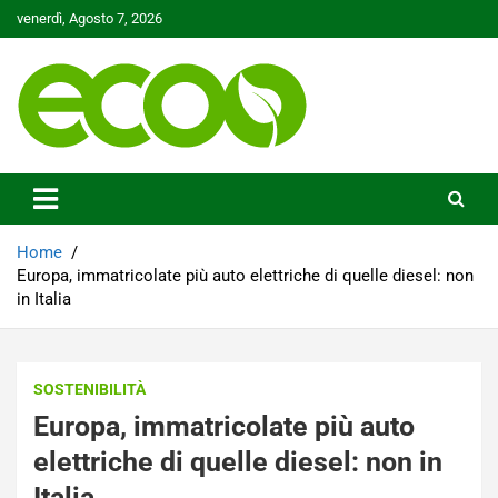
Skip
venerdì, Agosto 7, 2026
to
content
Tutelare il nostro Pianeta è la nostra priorità
Ecoo.it
Home
Europa, immatricolate più auto elettriche di quelle diesel: non
in Italia
SOSTENIBILITÀ
Europa, immatricolate più auto
elettriche di quelle diesel: non in
Italia