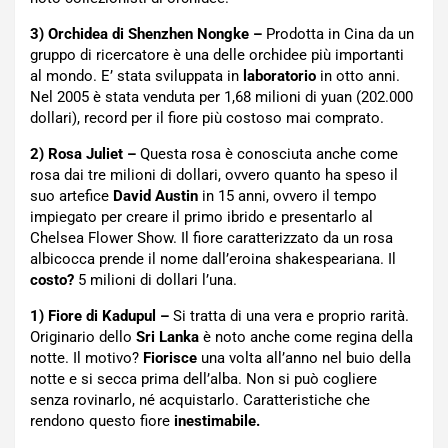
3) Orchidea di Shenzhen Nongke –
Prodotta in Cina da un
gruppo di ricercatore è una delle orchidee più importanti
al mondo. E’ stata sviluppata in
laboratorio
in otto anni.
Nel 2005 è stata venduta per 1,68 milioni di yuan (202.000
dollari), record per il fiore più costoso mai comprato.
2) Rosa Juliet –
Questa rosa è conosciuta anche come
rosa dai tre milioni di dollari, ovvero quanto ha speso il
suo artefice
David Austin
in 15 anni, ovvero il tempo
impiegato per creare il primo ibrido e presentarlo al
Chelsea Flower Show. Il fiore caratterizzato da un rosa
albicocca prende il nome dall’eroina shakespeariana. Il
costo?
5 milioni di dollari l’una.
1) Fiore di Kadupul –
Si tratta di una vera e proprio rarità.
Originario dello
Sri Lanka
è noto anche come regina della
notte. Il motivo?
Fiorisce
una volta all’anno nel buio della
notte e si secca prima dell’alba. Non si può cogliere
senza rovinarlo, né acquistarlo. Caratteristiche che
rendono questo fiore
inestimabile.