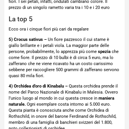
fiori. I sei petali, infatti, ondulati cambiano colore. Il
prezzo di un singolo rametto varia tra i 10 e i 20 euro
La top 5
Ecco ora i cinque fiori più cari da regalare
5) Crocus sativus –
Un fiore pazzesco il cui stame è
giallo brillante e i petali viola. La maggior parte delle
persone, probabilmente, lo apprezza più come
spezia
che
come fiore. Il prezzo di 10 bulbi è di circa 5 euro, ma lo
zafferano che ne viene ricavato ha un costo carissimo
sebbene per raccogliere 500 grammi di zafferano servono
quasi 80 mila fiori.
4) Orchidea d’oro di Kinabalu –
Questa orchidea prende il
nome del Parco Nazionale di Kinabalu in Malesia. Ovvero
l’unico luogo al mondo in cui questa cresce in
maniera
naturale.
Ogni esemplare costa intorno ai 5.000 euro.
Questa pianta è conosciuta anche come Orchidea di
Rothschild, in onore del barone Ferdinand de Rothschild,
membro di una famiglia di banchieri svizzeri del 1.800,
noto collezionisti di orchidee.