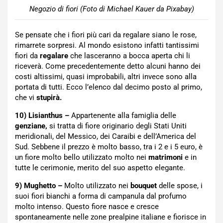
Negozio di fiori (Foto di Michael Kauer da Pixabay)
Se pensate che i fiori più cari da regalare siano le rose,
rimarrete sorpresi. Al mondo esistono infatti tantissimi
fiori da
regalare
che lasceranno a bocca aperta chi li
riceverà. Come precedentemente detto alcuni hanno dei
costi altissimi, quasi improbabili, altri invece sono alla
portata di tutti. Ecco l’elenco dal decimo posto al primo,
che vi
stupirà.
10) Lisianthus –
Appartenente alla famiglia delle
genziane,
si tratta di fiore originario degli Stati Uniti
meridionali, del Messico, dei Caraibi e dell’America del
Sud. Sebbene il prezzo è molto basso, tra i 2 e i 5 euro, è
un fiore molto bello utilizzato molto nei
matrimoni
e in
tutte le cerimonie, merito del suo aspetto elegante.
9) Mughetto –
Molto utilizzato nei
bouquet
delle spose, i
suoi fiori bianchi a forma di campanula dal profumo
molto intenso. Questo fiore nasce e cresce
spontaneamente nelle zone prealpine italiane e fiorisce in