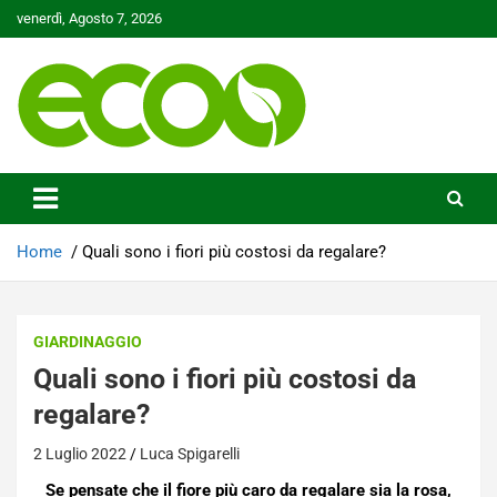
Skip
venerdì, Agosto 7, 2026
to
content
Tutelare il nostro Pianeta è la nostra priorità
Ecoo.it
Home
Quali sono i fiori più costosi da regalare?
GIARDINAGGIO
Quali sono i fiori più costosi da
regalare?
2 Luglio 2022
Luca Spigarelli
Se pensate che il fiore più caro da regalare sia la rosa,