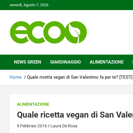
Skip
venerdì, Agosto 7, 2026
to
content
Tutelare il nostro Pianeta è la nostra priorità
Ecoo.it
NEWS GREEN
GIARDINAGGIO
ALIMENTAZIONE
Home
Quale ricetta vegan di San Valentino fa per te? [TEST]
ALIMENTAZIONE
Quale ricetta vegan di San Vale
9 Febbraio 2016
Laura De Rosa