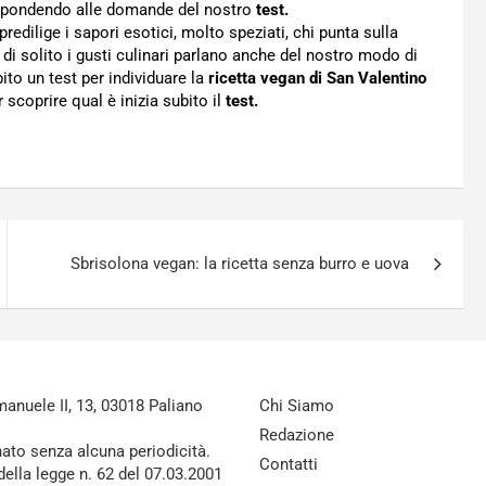
ispondendo alle domande del nostro
test.
redilige i sapori esotici, molto speziati, chi punta sulla
 di solito i gusti culinari parlano anche del nostro modo di
o un test per individuare la
ricetta vegan di San Valentino
 scoprire qual è inizia subito il
test.
Sbrisolona vegan: la ricetta senza burro e uova
nuele II, 13, 03018 Paliano
Chi Siamo
Redazione
nato senza alcuna periodicità.
Contatti
della legge n. 62 del 07.03.2001