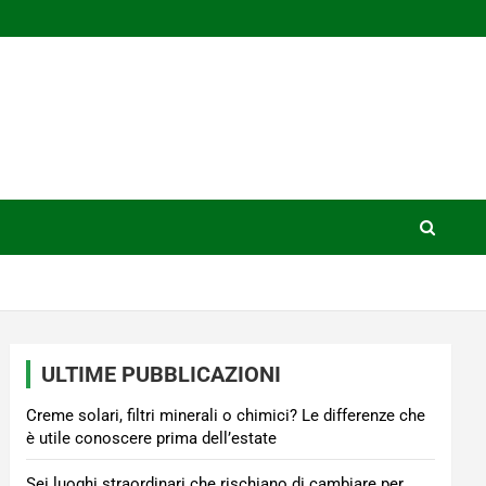
ULTIME PUBBLICAZIONI
Creme solari, filtri minerali o chimici? Le differenze che
è utile conoscere prima dell’estate
Sei luoghi straordinari che rischiano di cambiare per