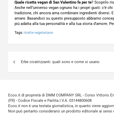
Quale ricetta vegan di San Valentino fa per te
? Scoprilo r
Anche nell’universo vegan ognuno ha i propri gusti: c’è chi p
tradizione, chi ancora ama combinare ingredienti diversi. E
amare. Basandoci su questo presupposto abbiamo concepit
più adatta alla tua personalità e alla tua storia d’amore. Per
Tags:
ricette vegetariane
Navigazione
Erbe cicatrizzanti: quali sono e come si usano
articoli
Ecoo.it di proprietà di DMM COMPANY SRL - Corso Vittorio Ema
(FR) - Codice Fiscale e Partita I.V.A. 03144800608
Ecoo.it non è una testata giornalistica, in quanto viene aggior
Non può pertanto considerarsi un prodotto editoriale ai sensi 