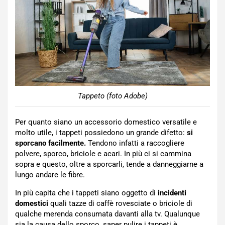
Tappeto (foto Adobe)
Per quanto siano un accessorio domestico versatile e
molto utile, i tappeti possiedono un grande difetto:
si
sporcano facilmente.
Tendono infatti a raccogliere
polvere, sporco, briciole e acari. In più ci si cammina
sopra e questo, oltre a sporcarli, tende a danneggiarne a
lungo andare le fibre.
In più capita che i tappeti siano oggetto di
incidenti
domestici
quali tazze di caffè rovesciate o briciole di
qualche merenda consumata davanti alla tv. Qualunque
sia la causa dello sporco, saper pulire i tappeti è