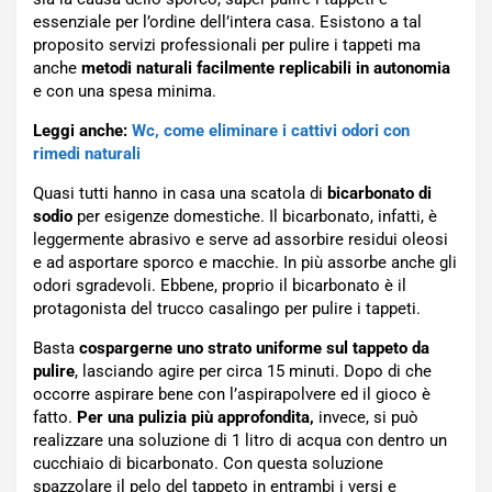
essenziale per l’ordine dell’intera casa. Esistono a tal
proposito servizi professionali per pulire i tappeti ma
anche
metodi naturali facilmente replicabili in autonomia
e con una spesa minima.
Leggi anche:
Wc, come eliminare i cattivi odori con
rimedi naturali
Quasi tutti hanno in casa una scatola di
bicarbonato di
sodio
per esigenze domestiche. Il bicarbonato, infatti, è
leggermente abrasivo e serve ad assorbire residui oleosi
e ad asportare sporco e macchie. In più assorbe anche gli
odori sgradevoli. Ebbene, proprio il bicarbonato è il
protagonista del trucco casalingo per pulire i tappeti.
Basta
cospargerne uno strato uniforme sul tappeto da
pulire
, lasciando agire per circa 15 minuti. Dopo di che
occorre aspirare bene con l’aspirapolvere ed il gioco è
fatto.
Per una pulizia più approfondita,
invece, si può
realizzare una soluzione di 1 litro di acqua con dentro un
cucchiaio di bicarbonato. Con questa soluzione
spazzolare il pelo del tappeto in entrambi i versi e