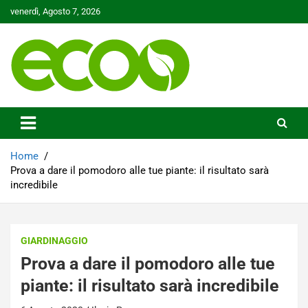
Skip
venerdì, Agosto 7, 2026
to
content
Tutelare il nostro Pianeta è la nostra priorità
Ecoo.it
Home
Prova a dare il pomodoro alle tue piante: il risultato sarà
incredibile
GIARDINAGGIO
Prova a dare il pomodoro alle tue
piante: il risultato sarà incredibile