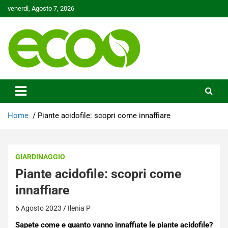
Skip
venerdì, Agosto 7, 2026
to
content
Tutelare il nostro Pianeta è la nostra priorità
Ecoo.it
Home
Piante acidofile: scopri come innaffiare
GIARDINAGGIO
Piante acidofile: scopri come
innaffiare
6 Agosto 2023
Ilenia P
Sapete come e quanto vanno innaffiate le piante acidofile?