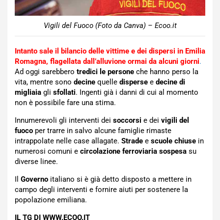
Vigili del Fuoco (Foto da Canva) – Ecoo.it
Intanto sale il bilancio delle vittime e dei dispersi in Emilia
Romagna, flagellata dall’alluvione ormai da alcuni giorni
.
Ad oggi sarebbero
tredici le persone
che hanno perso la
vita, mentre sono
decine
quelle
disperse
e
decine di
migliaia
gli
sfollati
. Ingenti già i danni di cui al momento
non è possibile fare una stima.
Innumerevoli gli interventi dei
soccorsi
e dei
vigili del
fuoco
per trarre in salvo alcune famiglie rimaste
intrappolate nelle case allagate.
Strade
e
scuole chiuse
in
numerosi comuni e
circolazione ferroviaria
sospesa
su
diverse linee.
Il
Governo
italiano si è già detto disposto a mettere in
campo degli interventi e fornire aiuti per sostenere la
popolazione emiliana.
IL TG DI WWW.ECOO.IT