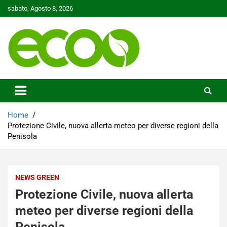
Skip
sabato, Agosto 8, 2026
to
content
Tutelare il nostro Pianeta è la nostra priorità
Ecoo.it
Home
Protezione Civile, nuova allerta meteo per diverse regioni della
Penisola
NEWS GREEN
Protezione Civile, nuova allerta
meteo per diverse regioni della
Penisola